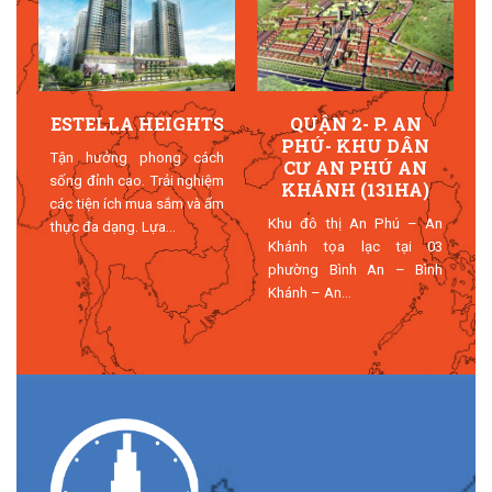
ESTELLA HEIGHTS
QUẬN 2- P. AN
PHÚ- KHU DÂN
Ý
Tận hưởng phong cách
CƯ AN PHÚ AN
O
sống đỉnh cao. Trải nghiệm
KHÁNH (131HA)
I
các tiện ích mua sắm và ẩm
Khu đô thị An Phú – An
h
thực đa dạng. Lựa...
Khánh tọa lạc tại 03
phường Bình An – Bình
Khánh – An...