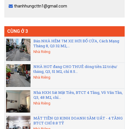
thanhhungcttn1@gmail.com
CÙNG Ở 3
Bán NHÀ HẺM 7M XE HƠI ĐỔ CỬA, Cách Mạng
Tháng 8, Q3 32 M2,...
Nhà Riêng
NHÀ HOT đang CHO THUÊ dòng tiền 22 triệu/
tháng, Q3, 51 M2, chỉ 8.5...
Nhà Riêng
Nhà HXH Sát Mặt Tiền, BTCT 4 Tầng, Võ Văn Tần,
Q3, 48 M2, chỉ...
Nhà Riêng
MẶT TIỀN Q3 KINH DOANH SẦM UẤT - 4 TẦNG
BTCT CHỈ 8.8 TỶ
Nhà Riêng