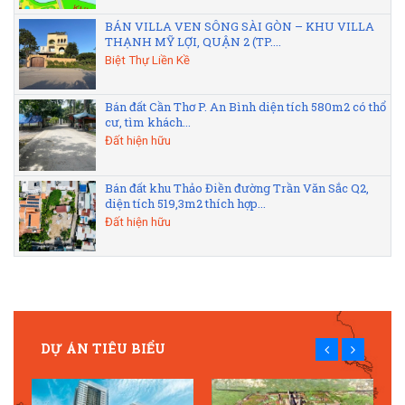
BÁN VILLA VEN SÔNG SÀI GÒN – KHU VILLA
THẠNH MỸ LỢI, QUẬN 2 (TP....
Biệt Thự Liền Kề
Bán đất Cần Thơ P. An Bình diện tích 580m2 có thổ
cư, tìm khách...
Đất hiện hữu
Bán đất khu Thảo Điền đường Trần Văn Sắc Q2,
diện tích 519,3m2 thích hợp...
Đất hiện hữu
DỰ ÁN TIÊU BIỂU