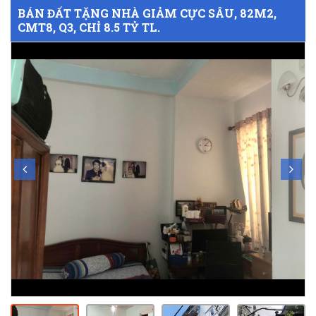
BÁN ĐẤT TẶNG NHÀ GIẢM CỰC SÂU, 82M2,
CMT8, Q3, CHỈ 8.5 TỶ TL.