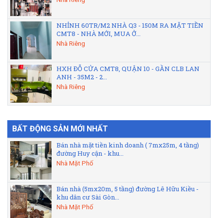
NHỈNH 60TR/M2 NHÀ Q3 - 150M RA MẶT TIỀN
CMT8 - NHÀ MỚI, MUA Ở...
Nhà Riêng
HXH ĐỖ CỬA CMT8, QUẬN 10 - GẦN CLB LAN
ANH - 35M2 - 2...
Nhà Riêng
BẤT ĐỘNG SẢN MỚI NHẤT
Bán nhà mặt tiền kinh doanh ( 7mx25m, 4 tầng)
đường Huy cận - khu...
Nhà Mặt Phố
Bán nhà (5mx20m, 5 tầng) đường Lê Hữu Kiều -
khu dân cư Sài Gòn...
Nhà Mặt Phố