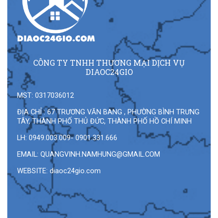
CÔNG TY TNHH THƯƠNG MẠI DỊCH VỤ
DIAOC24GIO
MST: 0317036012
ĐỊA CHỈ : 67 TRƯƠNG VĂN BANG , PHƯỜNG BÌNH TRƯNG
TÂY, THÀNH PHỐ THỦ ĐỨC, THÀNH PHỐ HỒ CHÍ MINH
LH: 0949.003.009- 0901.331.666
EMAIL:
QUANGVINH.NAMHUNG@GMAIL.COM
WEBSITE: diaoc24gio.com