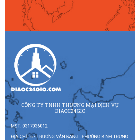
n
CÔNG TY TNHH THƯƠNG MẠI DỊCH VỤ
DIAOC24GIO
MST: 0317036012
ĐỊA CHỈ : 67 TRƯƠNG VĂN BANG , PHƯỜNG BÌNH TRƯNG