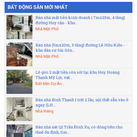
BẤT ĐỘNG SẢN MỚI NHẤT
Bán nhà mặt tiền kinh doanh ( 7mx25m, 4 tầng)
đường Huy cận - khu...
Nhà Mặt Phố
Bán nhà (5mx20m, 5 tầng) đường Lê Hữu Kiều -
khu dân cư Sài Gòn...
Nhà Mặt Phố
Lô góc 2 mặt tiền còn sót lại khu Huy Hoàng
Thạnh Mỹ Lợi, vạt...
Đất Nền Dự Án
Bán nhà Bình Thạnh 1 trệt 2 lầu, nội thất sẵn vào ở
ngay (LH...
Nhà Riêng
Bán nhà nát Q1 Trần Đình Xu, có dòng tiền cho
thuê ổn định, tìm...