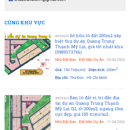
CÙNG KHU VỰC
Sở hữu lô đất 200m2 xây
#059623
biệt thự dự án Quang Trung
Thạnh Mỹ Lợi, giá tốt nhất khu
(0989373766)
Nhà Đất Bán
-
Đất Nền Dự Án
25.04.2026
2
Giá:
150 Triệu/m2
Diện tích:
200m
Địa chỉ:
Thủ Đức - Hồ Chí Minh
Bán lô đất vị trí đắc địa
#059462
tại dự án Quang Trung Thạnh
Mỹ Lợi Q2, dt 200m2, ngang 10m
cực đẹp, giá 150 triệu/m2...
Nhà Đất Bán
-
Đất Nền Dự Án
11.04.2026