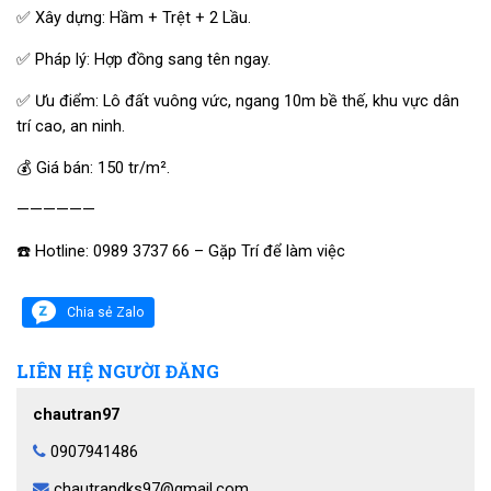
✅ Xây dựng: Hầm + Trệt + 2 Lầu.
✅ Pháp lý: Hợp đồng sang tên ngay.
✅ Ưu điểm: Lô đất vuông vức, ngang 10m bề thế, khu vực dân
trí cao, an ninh.
💰 Giá bán: 150 tr/m².
——————
☎️ Hotline: 0989 3737 66 – Gặp Trí để làm việc
Chia sẻ Zalo
LIÊN HỆ NGƯỜI ĐĂNG
chautran97
0907941486
chautrandks97@gmail.com