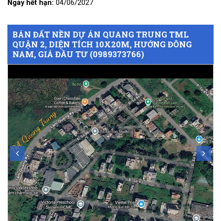
Ngày hết hạn:
04/06/2027
BÁN ĐẤT NỀN DỰ ÁN QUANG TRUNG TML
QUẬN 2, DIỆN TÍCH 10X20M, HƯỚNG ĐÔNG
NAM, GIÁ ĐẦU TƯ (0989373766)