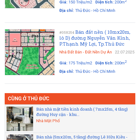
2
Giá:
150 Triệu/m2
Diện tích:
200m
Địa chỉ:
Thủ Đức - Hồ Chí Minh
Bán đất nền ( 10mx20m,
#058254
lô D) đường Nguyễn Văn Kỉnh,
P.Thạnh Mỹ Lợi, Tp.Thủ Đức
Nhà Đất Bán
-
Đất Nền Dự Án
22.07.2025
2
Giá:
175 Triệu/m2
Diện tích:
200m
Địa chỉ:
Thủ Đức - Hồ Chí Minh
CÙNG Ở THỦ ĐỨC
Bán nhà mặt tiền kinh doanh ( 7mx25m, 4 tầng)
đường Huy cận - khu...
Nhà Mặt Phố
Bán nhà (5mx20m, 5 tầng) đường Lê Hữu Kiều -