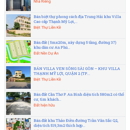
Nhà Riêng
Bán biệt thự phong cách địa Trung Hải khu Villa
Cao cấp Thạnh Mỹ Lợi,...
Biệt Thự Liền Kề
Bán đất ( 5mx20m, xây dựng 5 tầng, đường 37)
khu dân cư An Phú...
Đất Nền Dự Án
BÁN VILLA VEN SÔNG SÀI GÒN – KHU VILLA
THẠNH MỸ LỢI, QUẬN 2 (TP....
Biệt Thự Liền Kề
Bán đất Cần Thơ P. An Bình diện tích 580m2 có thổ
cư, tìm khách...
Đất hiện hữu
Bán đất khu Thảo Điền đường Trần Văn Sắc Q2,
diện tích 519,3m2 thích hợp...