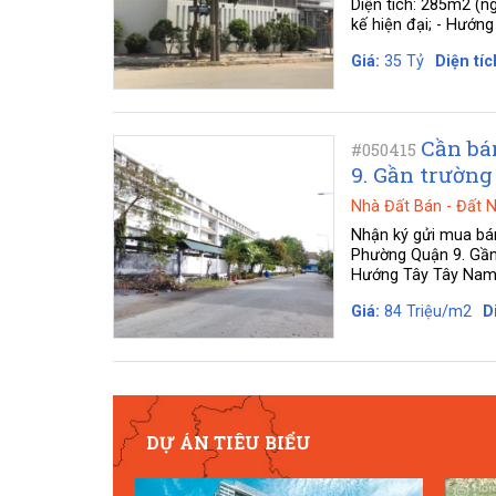
Diện tích: 285m2 (ng
kế hiện đại; - Hướng
Giá:
35 Tỷ
Diện tíc
Cần bá
#050415
9. Gần trườn
Nhà Đất Bán
-
Đất 
Nhận ký gửi mua bá
Phường Quận 9. Gần
Hướng Tây Tây Nam -
Giá:
84 Triệu/m2
D
DỰ ÁN TIÊU BIỂU