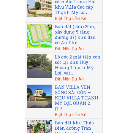
cách địa Trung Hải
khu Villa Cao cấp
Thạnh Mỹ Lợi,...
Biệt Thự Liền Kề
Bán đất ( 5mx20m,
xây dựng 5 tầng,
đường 37) khu dân
cư An Phú...
Đất Nền Dự Án
Lô góc 2 mặt tiền còn
sót lại khu Huy
Hoàng Thạnh Mỹ
Lợi, vạt...
Đất Nền Dự Án
BÁN VILLA VEN
SÔNG SÀI GÒN –
KHU VILLA THẠNH
MỸ LỢI, QUẬN 2
(TP....
Biệt Thự Liền Kề
Bán đất khu Thảo
Điền đường Trần