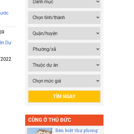
hước
59
ền Dự
/2022
CÙNG Ở THỦ ĐỨC
Bán biệt thự phong