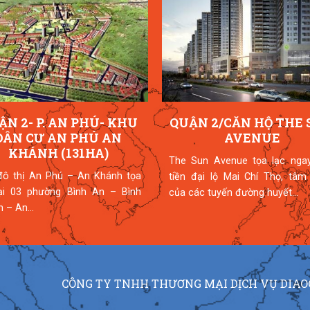
ẬN 2- P. AN PHÚ- KHU
QUẬN 2/CĂN HỘ THE
DÂN CƯ AN PHÚ AN
AVENUE
KHÁNH (131HA)
The Sun Avenue tọa lạc nga
đô thị An Phú – An Khánh tọa
tiền đại lộ Mai Chí Thọ, tâm
tại 03 phường Bình An – Bình
của các tuyến đường huyết...
 – An...
CÔNG TY TNHH THƯƠNG MẠI DỊCH VỤ DIAO