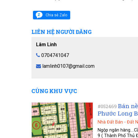
Chia sẻ Zalo
LIÊN HỆ NGƯỜI ĐĂNG
Lâm Linh
0704741047
lamlinh0107@gmail.com
CÙNG KHU VỰC
Bán nề
#052469
Phước Long B,
Nhà Đất Bán
-
Đất 
Ngộp ngân hàng....
9 ( Thành Phố Thủ Đ