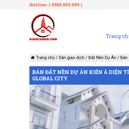
Hotline: ( 0949.003.009 )
Trang ch
Trang chủ
/
Sàn giao dịch
/
Đất Nền Dự Án
/
Bán 
BÁN ĐẤT NỀN DỰ ÁN KIẾN Á DIỆN T
GLOBAL CITY