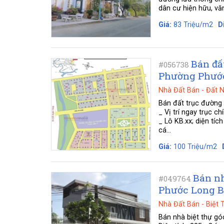
dân cư hiện hữu, văn
Giá:
83 Triệu/m2
D
Bán đấ
#056738
Phường Phước
Nhà Đất Bán
-
Đất 
Bán đất trục đường
_ Vị trí ngay trục
_ Lô KB.xx; diện tí
cá...
Giá:
100 Triệu/m2
Bán nh
#049764
Phước Long B
Nhà Đất Bán
-
Biệt 
Bán nhà biệt thự g