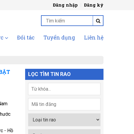
Đăng nhập
Đăng ký
ức
Đối tác
Tuyển dụng
Liên hệ
 BẬT
LỌC TÌM TIN RAO
Nam
Phước
c - Hồ