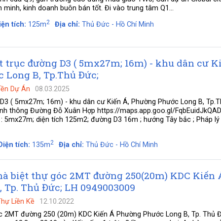
 minh, kinh doanh buôn bán tốt. Đi vào trung tâm Q1...
2
iện tích:
125m
Địa chỉ:
Thủ Đức - Hồ Chí Minh
t trục đường D3 ( 5mx27m; 16m) - khu dân cư Ki
 Long B, Tp.Thủ Đức;
Nền Dự Án
08.03.2025
 D3 ( 5mx27m; 16m) - khu dân cư Kiến Á, Phường Phước Long B, Tp.T
 chính thông Đường Đỗ Xuân Hợp https://maps.app.goo.gl/FqbEuidJkQ
ch : 5mx27m; diện tích 125m2; đường D3 16m ; hướng Tây bắc ; Pháp lý
2
Diện tích:
135m
Địa chỉ:
Thủ Đức - Hồ Chí Minh
à biệt thự góc 2MT đường 250(20m) KDC Kiến Á
, Tp. Thủ Đức; LH 0949003009
Thự Liền Kề
12.10.2022
óc 2MT đường 250 (20m) KDC Kiến Á Phường Phước Long B, Tp. Thủ Đ