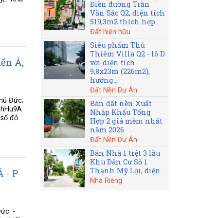
Điền đường Trần
Văn Sắc Q2, diện tích
519,3m2 thích hợp...
Đất hiện hữu
Siêu phẩm Thủ
Thiêm Villa Q2 - lô D
ến Á,
với diện tích
9,8x23m (226m2),
hướng...
Đất Nền Dự Án
hủ Đức;
Bán đất nền Xuất
ADhHu9A
Nhập Khẩu Tổng
 sổ đỏ
Hợp 2 giá mềm nhất
năm 2026
Đất Nền Dự Án
Bán Nhà 1 trệt 3 lầu
Khu Dân Cư Số 1
Thạnh Mỹ Lợi, diện...
 - P
Nhà Riêng
ức: -