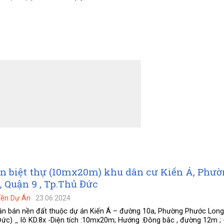
n biệt thự (10mx20m) khu dân cư Kiến Á, Phư
 Quận 9 , Tp.Thủ Đức
Nền Dự Án
23.06.2024
Cần bán nền đất thuộc dự án Kiến Á – đường 10a, Phường Phước Lon
ức) _ lô KD.8x -Diện tích :10mx20m; Hướng :Đông bắc , đường 12m ; - 