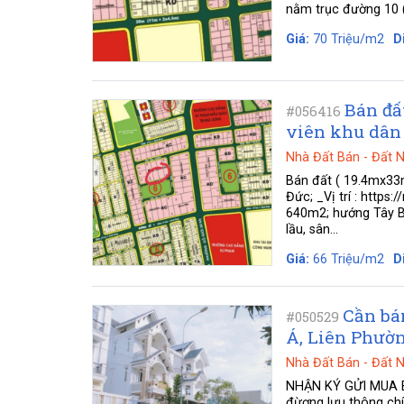
nằm trục đường 10 (
Giá:
70 Triệu/m2
D
Bán đấ
#056416
viên khu dân 
Nhà Đất Bán
-
Đất 
Bán đất ( 19.4mx33m
Đức; _Vị trí : http
640m2; hướng Tây Bắ
lầu, sân...
Giá:
66 Triệu/m2
D
Cần bá
#050529
Á, Liên Phườn
Nhà Đất Bán
-
Đất 
NHẬN KÝ GỬI MUA BÁ
đừơng lưu thông chí