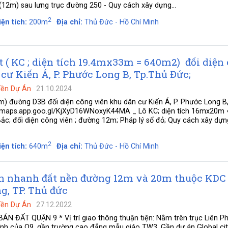
12m) sau lưng trục đường 250 - Quy cách xây dựng...
2
iện tích:
200m
Địa chỉ:
Thủ Đức - Hồ Chí Minh
t ( KC ; diện tích 19.4mx33m = 640m2) đối diện
cư Kiến Á, P. Phước Long B, Tp.Thủ Đức;
Nền Dự Án
21.10.2024
) đường D3B đối diện công viên khu dân cư Kiến Á, P. Phước Long B
s://maps.app.goo.gl/KjXyD16WNoxyK44MA _ Lô KC; diện tích 16mx20m 
c; đối diện công viên ; đường 12m; Pháp lý sổ đỏ; Quy cách xây dựng
2
iện tích:
640m
Địa chỉ:
Thủ Đức - Hồ Chí Minh
n nhanh đất nền đường 12m và 20m thuộc KDC
g, TP. Thủ đức
Nền Dự Án
27.12.2022
N ĐẤT QUẬN 9 * Vị trí giao thông thuận tiện: Nằm trên trục Liên P
nh của Q9, gần trường cao đẳng mẫu giáo TW3, Gần dự án Global city,