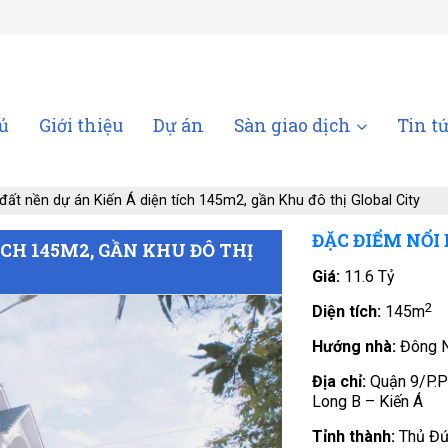
ủ
Giới thiệu
Dự án
Sàn giao dịch
Tin t
đất nền dự án Kiến Á diện tích 145m2, gần Khu đô thị Global City
ĐẶC ĐIỂM NỔI
ÍCH 145M2, GẦN KHU ĐÔ THỊ
Giá:
11.6 Tỷ
2
Diện tích:
145m
Hướng nhà:
Đông 
Địa chỉ:
Quận 9/P.
Long B – Kiến Á
Tỉnh thành:
Thủ Đứ