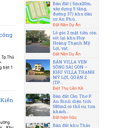
Bán đất ( 5mx20m,
xây dựng 5 tầng,
đường 37) khu dân
cư An Phú...
Đất Nền Dự Án
Lô góc 2 mặt tiền còn
 công
sót lại khu Huy
Hoàng Thạnh Mỹ
Lợi, vạt...
Đất Nền Dự Án
, Tp.Thủ
BÁN VILLA VEN
=
SÔNG SÀI GÒN –
 trệt 1
KHU VILLA THẠNH
MỸ LỢI, QUẬN 2
(TP....
Biệt Thự Liền Kề
Bán đất Cần Thơ P.
 Kiến
An Bình diện tích
580m2 có thổ cư, tìm
khách...
Đất hiện hữu
hường
Bán đất khu Thảo
... Khu