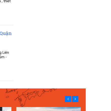
, thiết
 Quận
g Liên
5m -