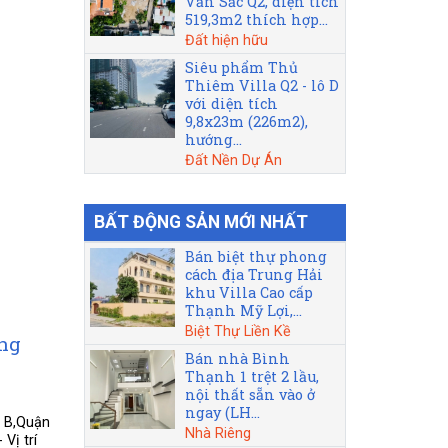
Văn Sắc Q2, diện tích
519,3m2 thích hợp...
Đất hiện hữu
Siêu phẩm Thủ
Thiêm Villa Q2 - lô D
với diện tích
9,8x23m (226m2),
hướng...
Đất Nền Dự Án
BẤT ĐỘNG SẢN MỚI NHẤT
Bán biệt thự phong
cách địa Trung Hải
khu Villa Cao cấp
Thạnh Mỹ Lợi,...
Biệt Thự Liền Kề
ờng
Bán nhà Bình
Thạnh 1 trệt 2 lầu,
nội thất sẵn vào ở
ngay (LH...
g B,Quận
Nhà Riêng
Vị trí