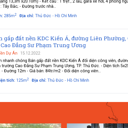
ang 13,3m x20.10m) - Kết cấu : 1 trệt , 2 lầu, gara xe hơi, 4 phòng ngủ 
 : Tây Bắc; - Đường trước nhà...
2
h:
285m
Địa chỉ:
Thủ Đức - Hồ Chí Minh
n gấp đất nền KDC Kiến Á, đường Liên Phường,
g Cao Đẳng Sư Phạm Trung Ương
Nền Dự Án
15.12.2022
n nhanh chóng Bán gấp đất nền KDC Kiến Á đối diện công viên, đườn
 trường Cao Đẳng Sư Phạm Trung Ương, TP. Thủ Đức. - Diện tích 5x2
 Đường 12m - Giá bán: 84tr/m2 - Đối diện công viên...
2
iện tích:
125m
Địa chỉ:
Thủ Đức - Hồ Chí Minh