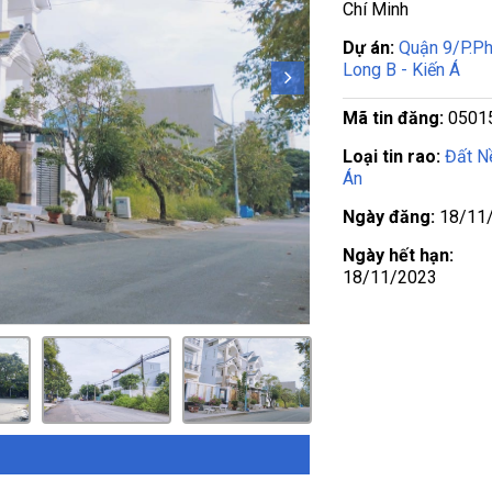
Chí Minh
Dự án:
Quận 9/P.P
Long B - Kiến Á
Mã tin đăng:
0501
Loại tin rao:
Đất N
Án
Ngày đăng:
18/11
Ngày hết hạn:
18/11/2023