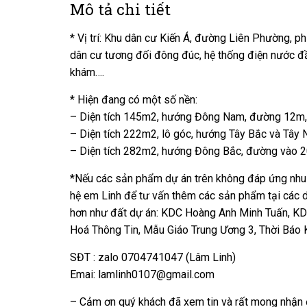
Mô tả chi tiết
* Vị trí: Khu dân cư Kiến Á, đường Liên Phường,
dân cư tương đối đông đúc, hệ thống điện nước đ
khám….
* Hiện đang có một số nền:
– Diện tích 145m2, hướng Đông Nam, đường 12m, 
– Diện tích 222m2, lô góc, hướng Tây Bắc và Tây
– Diện tích 282m2, hướng Đông Bắc, đường vào 2
*Nếu các sản phẩm dự án trên không đáp ứng nhu c
hệ em Linh để tư vấn thêm các sản phẩm tại các dự
hơn như đất dự án: KDC Hoàng Anh Minh Tuấn, K
Hoá Thông Tin, Mẫu Giáo Trung Ương 3, Thời Báo K
SĐT : zalo 0704741047 (Lâm Linh)
Emai: lamlinh0107@gmail.com
– Cảm ơn quý khách đã xem tin và rất mong nhận 