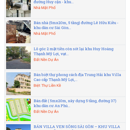
đường Huy cận - khu...
Nhà Mặt Phố
Bán nhà (5mx20m, 5 tầng) đường Lê Hữu Kiều -
khu dân cư Sài Gòn...
Nhà Mặt Phố
Lô góc 2 mặt tiền còn sót lại khu Huy Hoàng
Thạnh Mỹ Lợi, vạt...
Đất Nền Dự Án
Bán biệt thự phong cách địa Trung Hải khu Villa
Cao cấp Thạnh Mỹ Lợi,...
Biệt Thự Liền Kề
Bán đất ( 5mx20m, xây dựng 5 tầng, đường 37)
khu dân cư An Phú...
Đất Nền Dự Án
BÁN VILLA VEN SÔNG SÀI GÒN – KHU VILLA