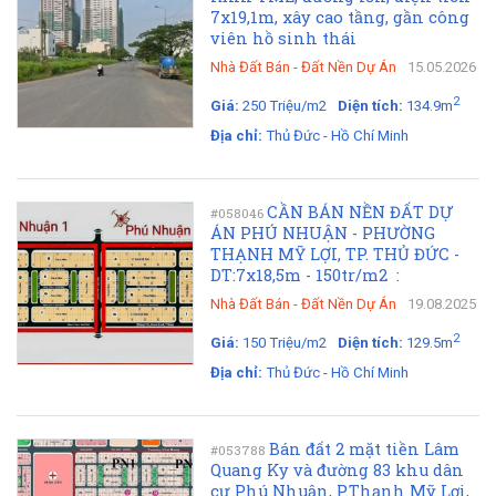
7x19,1m, xây cao tầng, gần công
viên hồ sinh thái
Nhà Đất Bán
-
Đất Nền Dự Án
15.05.2026
2
Giá:
250 Triệu/m2
Diện tích:
134.9m
Địa chỉ:
Thủ Đức - Hồ Chí Minh
CẦN BÁN NỀN ĐẤT DỰ
#058046
ÁN PHÚ NHUẬN - PHƯỜNG
THẠNH MỸ LỢI, TP. THỦ ĐỨC -
DT:7x18,5m - 150tr/m2 :
Nhà Đất Bán
-
Đất Nền Dự Án
19.08.2025
2
Giá:
150 Triệu/m2
Diện tích:
129.5m
Địa chỉ:
Thủ Đức - Hồ Chí Minh
Bán đất 2 mặt tiền Lâm
#053788
Quang Ky và đường 83 khu dân
cư Phú Nhuận, P.Thạnh Mỹ Lợi,