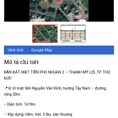
Hình Ảnh
Google Map
Mô tả chi tiết
BÁN ĐẤT MẶT TIỀN PHÚ NHUẬN 2 – THẠNH MỸ LỢI, TP. THỦ
ĐỨC
📍Vị trí mặt tiền Nguyễn Văn Kỉnh, hướng Tây Nam – đường
rộng 20m
– Diện tích: 7x19m
– Xây dựng: hầm, trệt, 3 lầu, sân thượng