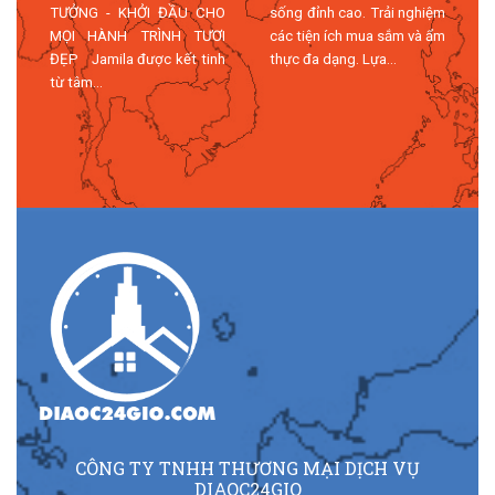
TƯỞNG - KHỞI ĐẦU CHO
sống đỉnh cao. Trải nghiệm
MỌI HÀNH TRÌNH TƯƠI
các tiện ích mua sắm và ẩm
n
ĐẸP Jamila được kết tinh
thực đa dạng. Lựa...
n
từ tâm...
n
CÔNG TY TNHH THƯƠNG MẠI DỊCH VỤ
DIAOC24GIO