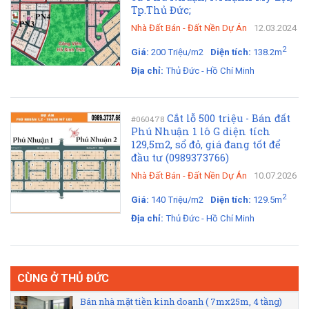
Tp.Thủ Đức;
Nhà Đất Bán
-
Đất Nền Dự Án
12.03.2024
2
Giá:
200 Triệu/m2
Diện tích:
138.2m
Địa chỉ:
Thủ Đức - Hồ Chí Minh
Cắt lỗ 500 triệu - Bán đất
#060478
Phú Nhuận 1 lô G diện tích
129,5m2, sổ đỏ, giá đang tốt để
đầu tư (0989373766)
Nhà Đất Bán
-
Đất Nền Dự Án
10.07.2026
2
Giá:
140 Triệu/m2
Diện tích:
129.5m
Địa chỉ:
Thủ Đức - Hồ Chí Minh
CÙNG Ở THỦ ĐỨC
Bán nhà mặt tiền kinh doanh ( 7mx25m, 4 tầng)