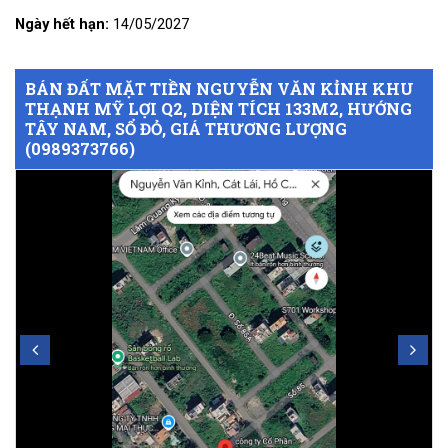
Ngày hết hạn:
14/05/2027
BÁN ĐẤT MẶT TIỀN NGUYỄN VĂN KỈNH KHU
THẠNH MỸ LỢI Q2, DIỆN TÍCH 133M2, HƯỚNG
TÂY NAM, SỔ ĐỎ, GIÁ THƯƠNG LƯỢNG
(0989373766)