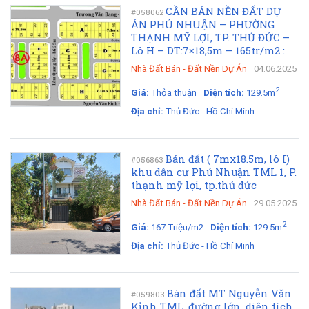
CẦN BÁN NỀN ĐẤT DỰ
#058062
ÁN PHÚ NHUẬN – PHƯỜNG
THẠNH MỸ LỢI, TP. THỦ ĐỨC –
Lô H – DT:7×18,5m – 165tr/m2 :
Nhà Đất Bán
-
Đất Nền Dự Án
04.06.2025
2
Giá:
Thỏa thuận
Diện tích:
129.5m
Địa chỉ:
Thủ Đức - Hồ Chí Minh
Bán đất ( 7mx18.5m, lô I)
#056863
khu dân cư Phú Nhuận TML 1, P.
thạnh mỹ lợi, tp.thủ đức
Nhà Đất Bán
-
Đất Nền Dự Án
29.05.2025
2
Giá:
167 Triệu/m2
Diện tích:
129.5m
Địa chỉ:
Thủ Đức - Hồ Chí Minh
Bán đất MT Nguyễn Văn
#059803
Kỉnh TML, đường lớn, diện tích