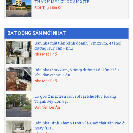
THẠNH MỸ LỢI, QUẬN 2 (TP....
Biệt Thự Liền Kề
BẤT ĐỘNG SẢN MỚI NHẤT
Bán nhà mặt tiền kinh doanh ( 7mx25m, 4 tầng)
đường Huy cận - khu...
Nhà Mặt Phố
Bán nhà (5mx20m, 5 tầng) đường Lê Hữu Kiều -
khu dân cư Sài Gòn...
Nhà Mặt Phố
Lô góc 2 mặt tiền còn sót lại khu Huy Hoàng
Thạnh Mỹ Lợi, vạt...
Đất Nền Dự Án
Bán nhà Bình Thạnh 1 trệt 2 lầu, nội thất sẵn vào ở
ngay (LH...