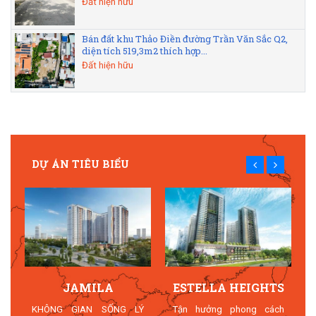
Đất hiện hữu
Bán đất khu Thảo Điền đường Trần Văn Sắc Q2,
diện tích 519,3m2 thích hợp...
Đất hiện hữu
DỰ ÁN TIÊU BIỂU
JAMILA
ESTELLA HEIGHTS
T
KHÔNG GIAN SỐNG LÝ
Tận hưởng phong cách