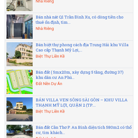
Nhà Riêng
Bán nhà nát Q1 Trần Đình Xu, có dòng tiền cho
thuê ổn định, tìm...
Nhà Riêng
Bán biệt thự phong cách địa Trung Hải khu Villa
Cao cấp Thạnh Mỹ Lợi,...
Biệt Thự Liền Kề
Bán đất ( 5mx20m, xây dựng 5 tầng, đường 37)
khu dân cư An Phú...
Đất Nền Dự Án
BÁN VILLA VEN SÔNG SÀI GÒN – KHU VILLA
THẠNH MỸ LỢI, QUẬN 2 (TP....
Biệt Thự Liền Kề
Bán đất Cần Thơ P. An Bình diện tích 580m2 có thổ
cư, tìm khách...