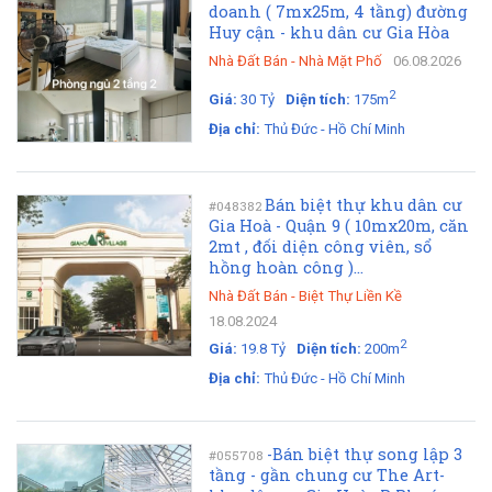
doanh ( 7mx25m, 4 tầng) đường
Huy cận - khu dân cư Gia Hòa
Nhà Đất Bán
-
Nhà Mặt Phố
06.08.2026
2
Giá:
30 Tỷ
Diện tích:
175m
Địa chỉ:
Thủ Đức - Hồ Chí Minh
Bán biệt thự khu dân cư
#048382
Gia Hoà - Quận 9 ( 10mx20m, căn
2mt , đối diện công viên, sổ
hồng hoàn công )...
Nhà Đất Bán
-
Biệt Thự Liền Kề
18.08.2024
2
Giá:
19.8 Tỷ
Diện tích:
200m
Địa chỉ:
Thủ Đức - Hồ Chí Minh
-Bán biệt thự song lập 3
#055708
tầng - gần chung cư The Art-