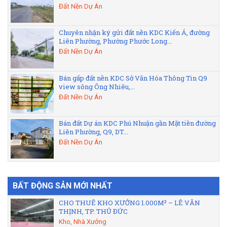
Đất Nền Dự Án
Chuyên nhận ký gửi đất nền KDC Kiến Á, đường
Liên Phường, Phường Phước Long...
Đất Nền Dự Án
Bán gấp đất nền KDC Sở Văn Hóa Thông Tin Q9
view sông Ông Nhiêu,...
Đất Nền Dự Án
Bán đất Dự án KDC Phú Nhuận gần Mặt tiền đường
Liên Phường, Q9, DT...
Đất Nền Dự Án
BẤT ĐỘNG SẢN MỚI NHẤT
CHO THUÊ KHO XƯỞNG 1.000M² – LÊ VĂN
THỊNH, TP. THỦ ĐỨC
Kho, Nhà Xưởng