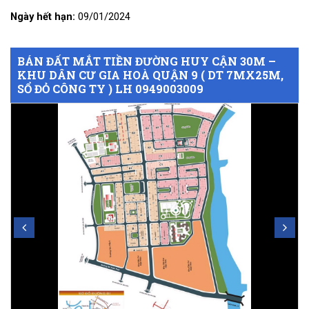
Ngày hết hạn:
09/01/2024
BÁN ĐẤT MẮT TIỀN ĐƯỜNG HUY CẬN 30M –
KHU DÂN CƯ GIA HOÀ QUẬN 9 ( DT 7MX25M,
SỔ ĐỎ CÔNG TY ) LH 0949003009