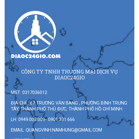
CÔNG TY TNHH THƯƠNG MẠI DỊCH VỤ
DIAOC24GIO
MST: 0317036012
ĐỊA CHỈ : 67 TRƯƠNG VĂN BANG , PHƯỜNG BÌNH TRƯNG
TÂY, THÀNH PHỐ THỦ ĐỨC, THÀNH PHỐ HỒ CHÍ MINH
LH: 0949.003.009- 0901.331.666
EMAIL:
QUANGVINH.NAMHUNG@GMAIL.COM