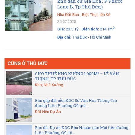
khu dân cư Gia Hoà , P Phước
Long B, Tp.Thủ Đức;)
Nhà Đất Bán
-
Biệt Thự Liền Kề
25.07.2025
2
Giá:
23.5 Tỷ
Diện tích:
214.1m
Địa chỉ:
Thủ Đức - Hồ Chí Minh
CÙNG Ở THỦ ĐỨC
CHO THUÊ KHO XƯỞNG 1.000M² – LÊ VĂN
THỊNH, TP. THỦ ĐỨC
Kho, Nhà Xưởng
Bán gấp đất nền KDC Sở Văn Hóa Thông Tin
đường Liên Phường Q9 giá...
Đất Nền Dự Án
Bán đất Dự án KDC Phú Nhuận gần Mặt tiền đường
Liên Phường, Q9, lô...