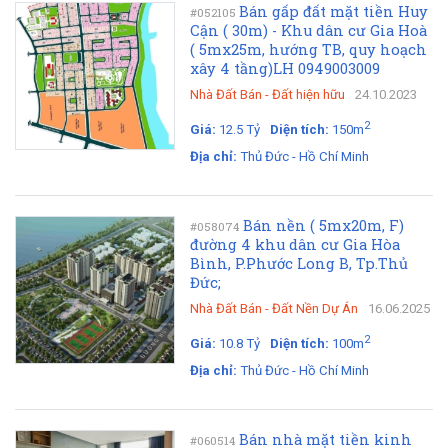
Bán gấp đất mặt tiền Huy
#052105
Cận ( 30m) - Khu dân cư Gia Hoà
( 5mx25m, hướng TB, quy hoạch
xây 4 tầng)LH 0949003009
Nhà Đất Bán
-
Đất hiện hữu
24.10.2023
2
Giá:
12.5 Tỷ
Diện tích:
150m
Địa chỉ:
Thủ Đức - Hồ Chí Minh
Bán nền ( 5mx20m, F)
#058074
đường 4 khu dân cư Gia Hòa
Bình, P.Phước Long B, Tp.Thủ
Đức;
Nhà Đất Bán
-
Đất Nền Dự Án
16.06.2025
2
Giá:
10.8 Tỷ
Diện tích:
100m
Địa chỉ:
Thủ Đức - Hồ Chí Minh
Bán nhà mặt tiền kinh
#060514