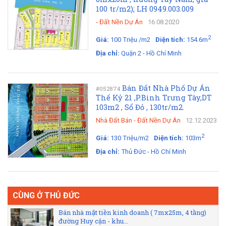
100 tr/m2); LH 0949.003.009
-
Đất Nền Dự Án
16.08.2020
2
Giá:
100 Triệu /m2
Diện tích:
154.6m
Địa chỉ:
Quận 2 - Hồ Chí Minh
Bán Đất Nhà Phố Dự Án
#052874
Thế Kỷ 21 ,P.Bình Trưng Tây,DT
103m2 , Sổ Đỏ , 130tr/m2.
Nhà Đất Bán
-
Đất Nền Dự Án
12.12.2023
2
Giá:
130 Triệu/m2
Diện tích:
103m
Địa chỉ:
Thủ Đức - Hồ Chí Minh
CÙNG Ở THỦ ĐỨC
Bán nhà mặt tiền kinh doanh ( 7mx25m, 4 tầng)
đường Huy cận - khu...