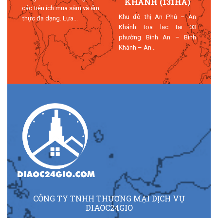
KHÁNH (131HA)
I
các tiện ích mua sắm và ẩm
Khu đô thị An Phú – An
h
thực đa dạng. Lựa...
Khánh tọa lạc tại 03
phường Bình An – Bình
Khánh – An...
CÔNG TY TNHH THƯƠNG MẠI DỊCH VỤ
DIAOC24GIO