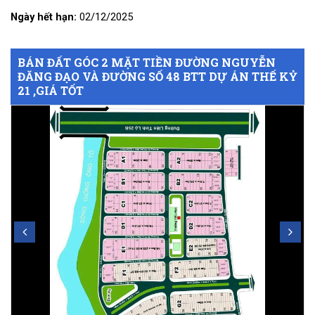
Ngày hết hạn:
02/12/2025
BÁN ĐẤT GÓC 2 MẶT TIỀN ĐƯỜNG NGUYỄN
ĐĂNG ĐẠO VÀ ĐƯỜNG SỐ 48 BTT DỰ ÁN THẾ KỶ
21 ,GIÁ TỐT