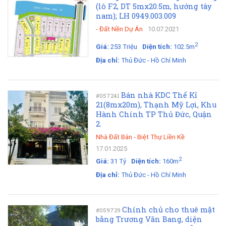
(lô F2, DT 5mx20.5m, hướng tây
nam); LH 0949.003.009
-
Đất Nền Dự Án
10.07.2021
2
Giá:
253 Triệu
Diện tích:
102.5m
Địa chỉ:
Thủ Đức - Hồ Chí Minh
Bán nhà KDC Thể Kỉ
#057241
21(8mx20m), Thạnh Mỹ Lợi, Khu
Hành Chính TP Thủ Đức, Quận
2.
Nhà Đất Bán
-
Biệt Thự Liền Kề
17.01.2025
2
Giá:
31 Tỷ
Diện tích:
160m
Địa chỉ:
Thủ Đức - Hồ Chí Minh
Chính chủ cho thuê mặt
#059729
bằng Trương Văn Bang, diện