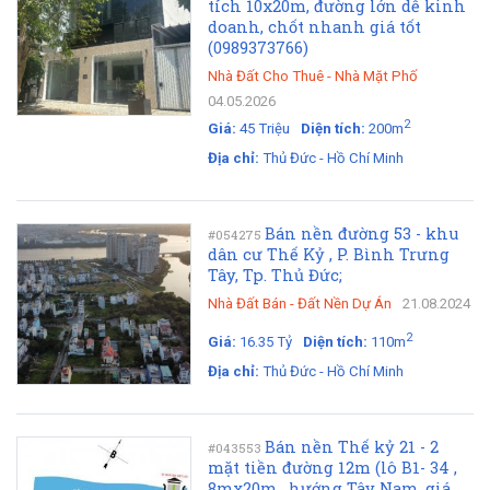
tích 10x20m, đường lớn dễ kinh
doanh, chốt nhanh giá tốt
(0989373766)
Nhà Đất Cho Thuê
-
Nhà Mặt Phố
04.05.2026
2
Giá:
45 Triệu
Diện tích:
200m
Địa chỉ:
Thủ Đức - Hồ Chí Minh
Bán nền đường 53 - khu
#054275
dân cư Thế Kỷ , P. Bình Trưng
Tây, Tp. Thủ Đức;
Nhà Đất Bán
-
Đất Nền Dự Án
21.08.2024
2
Giá:
16.35 Tỷ
Diện tích:
110m
Địa chỉ:
Thủ Đức - Hồ Chí Minh
Bán nền Thế kỷ 21 - 2
#043553
mặt tiền đường 12m (lô B1- 34 ,
8mx20m , hướng Tây Nam, giá