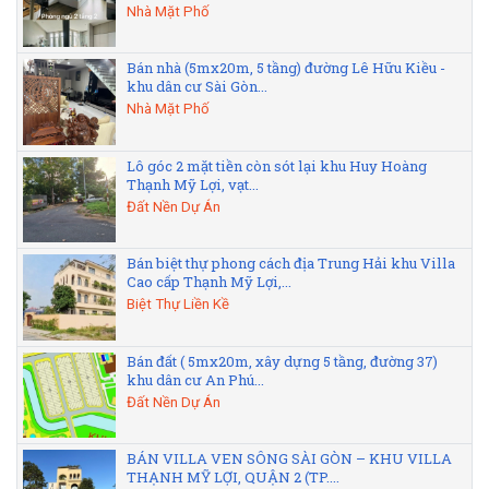
Nhà Mặt Phố
Bán nhà (5mx20m, 5 tầng) đường Lê Hữu Kiều -
khu dân cư Sài Gòn...
Nhà Mặt Phố
Lô góc 2 mặt tiền còn sót lại khu Huy Hoàng
Thạnh Mỹ Lợi, vạt...
Đất Nền Dự Án
Bán biệt thự phong cách địa Trung Hải khu Villa
Cao cấp Thạnh Mỹ Lợi,...
Biệt Thự Liền Kề
Bán đất ( 5mx20m, xây dựng 5 tầng, đường 37)
khu dân cư An Phú...
Đất Nền Dự Án
BÁN VILLA VEN SÔNG SÀI GÒN – KHU VILLA
THẠNH MỸ LỢI, QUẬN 2 (TP....