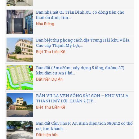
Bán nhà nát Q1 Trần Đình Xu, có dòng tiền cho
thuê ổn định, tìm...
Nhà Riêng
Bán biệt thự phong cách địa Trung Hải khu Villa
Cao cấp Thạnh Mỹ Lợi,...
Biệt Thự Liền Kề
Bán đất ( 5mx20m, xây dựng 5 tầng, đường 37)
khu dân cư An Phú...
Đất Nền Dự Án
BÁN VILLA VEN SÔNG SÀI GÒN – KHU VILLA
THẠNH MỸ LỢI, QUẬN 2 (TP....
Biệt Thự Liền Kề
Bán đất Cần Thơ P. An Bình diện tích 580m2 có thổ
cư, tìm khách...
Đất hiện hữu