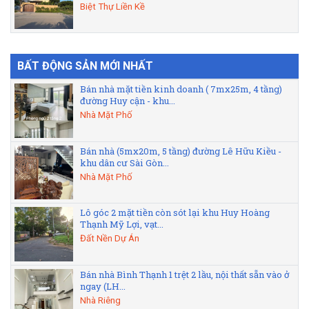
Biệt Thự Liền Kề
BẤT ĐỘNG SẢN MỚI NHẤT
Bán nhà mặt tiền kinh doanh ( 7mx25m, 4 tầng)
đường Huy cận - khu...
Nhà Mặt Phố
Bán nhà (5mx20m, 5 tầng) đường Lê Hữu Kiều -
khu dân cư Sài Gòn...
Nhà Mặt Phố
Lô góc 2 mặt tiền còn sót lại khu Huy Hoàng
Thạnh Mỹ Lợi, vạt...
Đất Nền Dự Án
Bán nhà Bình Thạnh 1 trệt 2 lầu, nội thất sẵn vào ở
ngay (LH...
Nhà Riêng