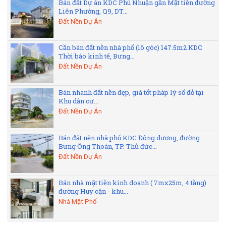
Bán đất Dự án KDC Phú Nhuận gần Mặt tiền đường
Liên Phường, Q9, DT...
Đất Nền Dự Án
Cần bán đất nền nhà phố (lô góc) 147.5m2 KDC
Thời báo kinh tế, Bưng...
Đất Nền Dự Án
Bán nhanh đất nền đẹp, giá tốt pháp lý sổ đỏ tại
Khu dân cư...
Đất Nền Dự Án
Bán đất nền nhà phố KDC Đông dương, đường
Bưng Ông Thoàn, TP. Thủ đức...
Đất Nền Dự Án
Bán nhà mặt tiền kinh doanh ( 7mx25m, 4 tầng)
đường Huy cận - khu...
Nhà Mặt Phố