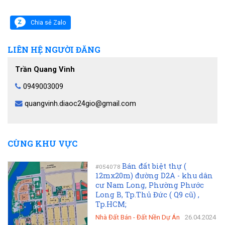
Chia sẻ Zalo
LIÊN HỆ NGƯỜI ĐĂNG
Trần Quang Vinh
0949003009
quangvinh.diaoc24gio@gmail.com
CÙNG KHU VỰC
Bán đất biệt thự (
#054078
12mx20m) đường D2A - khu dân
cư Nam Long, Phường Phước
Long B, Tp.Thủ Đức ( Q9 cũ) ,
Tp.HCM;
Nhà Đất Bán
-
Đất Nền Dự Án
26.04.2024