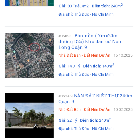
2
Giá:
80 Triệu/m2
Diện tích:
240m
Địa chỉ:
Thủ Đức - Hồ Chí Minh
Bán nền ( 7mx20m,
#058538
đường D2a) khu dân cư Nam
Long Quận 9
Nhà Đất Bán
-
Đất Nền Dự Án
15.10.2025
2
Giá:
14.3 Tỷ
Diện tích:
140m
Địa chỉ:
Thủ Đức - Hồ Chí Minh
BÁN ĐẤT BIỆT THỰ 240m
#057461
Quận 9
Nhà Đất Bán
-
Đất Nền Dự Án
10.02.2025
2
Giá:
22 Tỷ
Diện tích:
240m
Địa chỉ:
Thủ Đức - Hồ Chí Minh