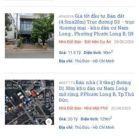
Giá tốt đầu tư..Bán đất
#060534
(4.5mx20m) Trục đường D3 - trục
thương mại - khu dân cư Nam
Long , Phường Phước Long B, Q9
Nhà Đất Bán
-
Đất Nền Dự Án
28.06.2026
2
Giá:
11.5 Tỷ
Diện tích:
90m
Địa chỉ:
Thủ Đức - Hồ Chí Minh
Bán nhà ( 3 tầng) đường
#057772
D1 30m khu dân cư Nam Long
mở rộng, P.Phước Long B, Tp.Thủ
Đức;
Nhà Đất Bán
-
Nhà Mặt Phố
20.04.2025
2
Giá:
20 Tỷ
Diện tích:
129m
Địa chỉ:
Thủ Đức - Hồ Chí Minh