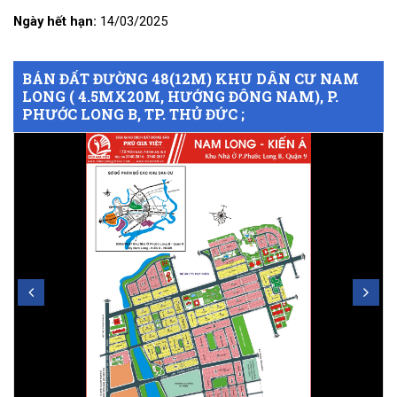
Ngày hết hạn:
14/03/2025
BÁN ĐẤT ĐƯỜNG 48(12M) KHU DÂN CƯ NAM
LONG ( 4.5MX20M, HƯỚNG ĐÔNG NAM), P.
PHƯỚC LONG B, TP. THỦ ĐỨC ;