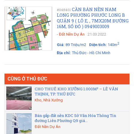
CẦN BÁN NỀN NAM
#048401
LONG PHƯỜNG PHƯỚC LONG B
QUẬN 9 ( LÔ E, , 7MX20M ĐƯỜNG
16M, SỔ ĐỎ ) 0949003009
-
Đất Nền Dự Án
21.03.2022
2
Giá:
89 Triệu/m2
Diện tích:
140m
Địa chỉ:
Thủ Đức - Hồ Chí Minh
CÙNG Ở THỦ ĐỨC
CHO THUÊ KHO XƯỞNG 1.000M² – LÊ VĂN
THỊNH, TP. THỦ ĐỨC
Kho, Nhà Xưởng
Bán gấp đất nền KDC Sở Văn Hóa Thông Tin
đường Liên Phường Q9 giá...
Đất Nền Dự Án