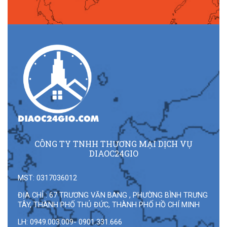
CÔNG TY TNHH THƯƠNG MẠI DỊCH VỤ
DIAOC24GIO
MST: 0317036012
ĐỊA CHỈ : 67 TRƯƠNG VĂN BANG , PHƯỜNG BÌNH TRƯNG
TÂY, THÀNH PHỐ THỦ ĐỨC, THÀNH PHỐ HỒ CHÍ MINH
LH: 0949.003.009- 0901.331.666