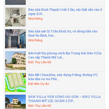
Bán nhà Bình Thạnh 1 trệt 2 lầu, nội thất sẵn vào ở
ngay (LH...
Nhà Riêng
Bán nhà nát Q1 Trần Đình Xu, có dòng tiền cho
thuê ổn định, tìm...
Nhà Riêng
Bán biệt thự phong cách địa Trung Hải khu Villa
Cao cấp Thạnh Mỹ Lợi,...
Biệt Thự Liền Kề
Bán đất ( 5mx20m, xây dựng 5 tầng, đường 37)
khu dân cư An Phú...
Đất Nền Dự Án
BÁN VILLA VEN SÔNG SÀI GÒN – KHU VILLA
THẠNH MỸ LỢI, QUẬN 2 (TP....
Biệt Thự Liền Kề