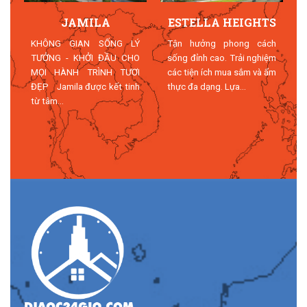
JAMILA
ESTELLA HEIGHTS
T
KHÔNG GIAN SỐNG LÝ
Tận hưởng phong cách
TƯỞNG - KHỞI ĐẦU CHO
sống đỉnh cao. Trải nghiệm
MỌI HÀNH TRÌNH TƯƠI
các tiện ích mua sắm và ẩm
n
ĐẸP Jamila được kết tinh
thực đa dạng. Lựa...
n
từ tâm...
n