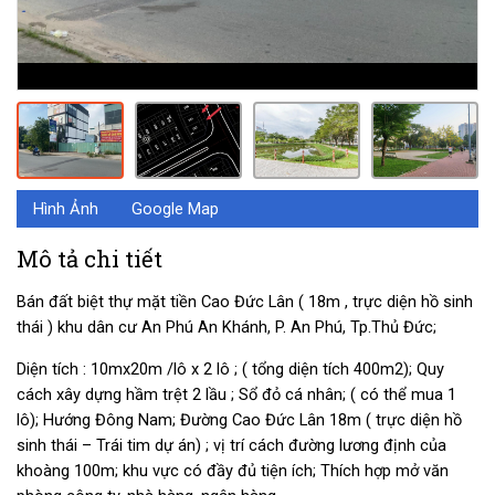
Hình Ảnh
Google Map
Mô tả chi tiết
Bán đất biệt thự mặt tiền Cao Đức Lân ( 18m , trực diện hồ sinh
thái ) khu dân cư An Phú An Khánh, P. An Phú, Tp.Thủ Đức;
Diện tích : 10mx20m /lô x 2 lô ; ( tổng diện tích 400m2); Quy
cách xây dựng hầm trệt 2 lầu ; Sổ đỏ cá nhân; ( có thể mua 1
lô); Hướng Đông Nam; Đường Cao Đức Lân 18m ( trực diện hồ
sinh thái – Trái tim dự án) ; vị trí cách đường lương định của
khoàng 100m; khu vực có đầy đủ tiện ích; Thích hợp mở văn