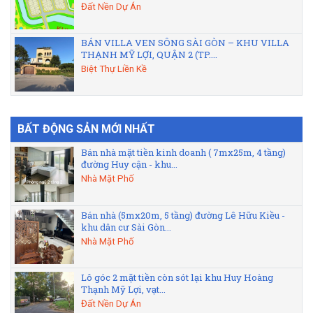
Đất Nền Dự Án
BÁN VILLA VEN SÔNG SÀI GÒN – KHU VILLA
THẠNH MỸ LỢI, QUẬN 2 (TP....
Biệt Thự Liền Kề
BẤT ĐỘNG SẢN MỚI NHẤT
Bán nhà mặt tiền kinh doanh ( 7mx25m, 4 tầng)
đường Huy cận - khu...
Nhà Mặt Phố
Bán nhà (5mx20m, 5 tầng) đường Lê Hữu Kiều -
khu dân cư Sài Gòn...
Nhà Mặt Phố
Lô góc 2 mặt tiền còn sót lại khu Huy Hoàng
Thạnh Mỹ Lợi, vạt...
Đất Nền Dự Án