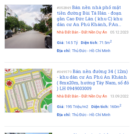
Bán nền nhà phố mặt
#052849
tiền đường Bùi Tá Hán - đoạn
gần Cao Đức Lân ( khu C) khu
dân cư An Phú Khánh, P.An...
Nhà Đất Bán
-
Đất Nền Dự Án
05.12.2023
2
Giá:
14.5 Tỷ
Diện tích:
71.5m
Địa chỉ:
Thủ Đức - Hồ Chí Minh
Bán nền đường 34 ( 12m)
#049570
- khu dân cư An Phú An Khánh
( 8mx20m, hướng Tây Nam, sổ đỏ
) LH 0949003009
Nhà Đất Bán
-
Đất Nền Dự Án
13.09.2022
2
Giá:
195 Triệu/m2
Diện tích:
160m
Địa chỉ:
Thủ Đức - Hồ Chí Minh