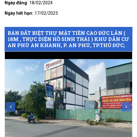
Ngày đăng:
18/02/2024
Ngày hết hạn:
17/02/2025
BÁN ĐẤT BIỆT THỰ MẶT TIỀN CAO ĐỨC LÂN (
18M , TRỰC DIỆN HỒ SINH THÁI ) KHU DÂN CƯ
AN PHÚ AN KHÁNH, P. AN PHÚ, TP.THỦ ĐỨC;