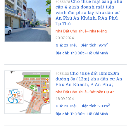
Cho thuê mặt bằng nhà
#055378
cấp 4 kinh doanh mặt tiền
vành đai phía tây khu dân cư
An Phú An Khánh, P.An Phú,
Tp.Thủ...
Nhà Đất Cho Thuê
-
Nhà Riêng
20.07.2024
2
Giá:
23 Triệu
Diện tích:
96m
Địa chỉ:
Thủ Đức - Hồ Chí Minh
Cho thuê đất 10mx20m
#056133
đường 8a ( 12m) khu dân cư An
Phú An Khánh, P. An Phú ;
Nhà Đất Cho Thuê
-
Đất Nền Dự Án
18.09.2024
2
Giá:
23 Triệu
Diện tích:
200m
Địa chỉ:
Thủ Đức - Hồ Chí Minh