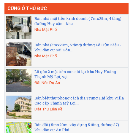
CÙNG Ở THỦ ĐỨC
Bán nhà mặt tiền kinh doanh ( 7mx25m, 4 tầng)
đường Huy cận - khu...
Nhà Mặt Phố
Bán nhà (5mx20m, 5 tầng) đường Lê Hữu Kiều -
khu dân cư Sài Gòn...
Nhà Mặt Phố
Lô góc 2 mặt tiền còn sót lại khu Huy Hoàng
Thạnh Mỹ Lợi, vạt...
Đất Nền Dự Án
Bán biệt thự phong cách địa Trung Hải khu Villa
Cao cấp Thạnh Mỹ Lợi,...
Biệt Thự Liền Kề
Bán đất ( 5mx20m, xây dựng 5 tầng, đường 37)
khu dân cư An Phú...