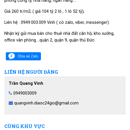
phòng công ty, nhà hàng, ngân hàng….
Giá 260 tr/m2; ( giá 104 tỷ 2 lô ; 1 lô 52 tỷ);
Liên hệ : 0949.003.009 Vinh ( có zalo, viber, messenger):
Nhận ký gửi mua bán cho thuê nhà đất căn hộ, kho xưởng,
office văn phòng….quận 2, quận 9, quận thủ Đức
Chia sẻ Zalo
LIÊN HỆ NGƯỜI ĐĂNG
Trần Quang Vinh
0949003009
quangvinh.diaoc24gio@gmail.com
CÙNG KHU VỰC