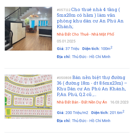
Cho thuê nhà 4 tầng (
#057112
5mx20m có hầm ) làm văn
phòng khu dân cư An Phú An
Khánh;
Nhà Đất Cho Thuê
-
Nhà Mặt Phố
05.01.2025
2
Giá:
37 Triệu
Diện tích:
100m
Địa chỉ:
Thủ Đức - Hồ Chí Minh
Bán nền biệt thự đường
#050808
36 ( đường 18m - dt 8.6mx23m) –
Khu Dân cư An Phú An Khánh,
P,An Phú, Q.2 cũ ,...
Nhà Đất Bán
-
Đất Nền Dự Án
16.03.2023
2
Giá:
200 Triệu/m2
Diện tích:
201.6m
Địa chỉ:
Thủ Đức - Hồ Chí Minh