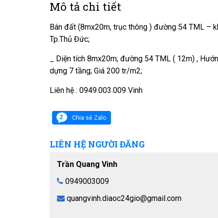
Mô tả chi tiết
Bán đất (8mx20m, trục thông ) đường 54 TML – kh
Tp.Thủ Đức;
_ Diện tích 8mx20m; đường 54 TML ( 12m) , Hướng
dựng 7 tầng; Giá 200 tr/m2;
Liên hệ : 0949.003.009 Vinh
Chia sẻ Zalo
LIÊN HỆ NGƯỜI ĐĂNG
Trần Quang Vinh
0949003009
quangvinh.diaoc24gio@gmail.com