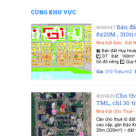
CÙNG KHU VỰC
Bán đấ
#058947
8x20M , 310t
Nhà Đất Bán
-
Đất 
🏪 Bán đất Huy Hoà
*️⃣ DT Đất : 160m² 
Sổ đỏ riêng *️⃣ Quy 
Giá:
310 Triệu/m2
Cho th
#059839
TML, chỉ 30 t
Nhà Đất Cho Thuê
Cần cho thuê lô đất
cao cấp, gần Đảo K
20m (320m²) – đất v