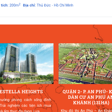
2
 tích:
200m
Địa chỉ:
Thủ Đức - Hồ Chí Minh
ESTELLA HEIGHTS
QUẬN 2- P. AN PHÚ- 
DÂN CƯ AN PHÚ A
hưởng phong cách sống đỉnh
KHÁNH (131HA)
 Trải nghiệm các tiện ích mua
Khu đô thị An Phú – An Khán
à ẩm thực đa dạng. Lựa...