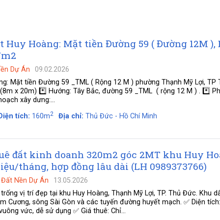
t Huy Hoàng: Mặt tiền Đường 59 ( Đường 12M ),
r/m2
Nền Dự Án
09.02.2026
ng: Mặt tiền Đường 59 _TML ( Rộng 12 M ) phường Thạnh Mỹ Lợi, TP
(8m x 20m) *️⃣ Hướng: Tây Bắc, đường 59 _TML ( rộng 12 M ) . *️⃣ Phá
hoạch xây dưng:...
2
Diện tích:
160m
Địa chỉ:
Thủ Đức - Hồ Chí Minh
uê đất kinh doanh 320m2 góc 2MT khu Huy H
riệu/tháng, hợp đồng lâu dài (LH 0989373766)
-
Đất Nền Dự Án
13.05.2026
 trống vị trí đẹp tại khu Huy Hoàng, Thạnh Mỹ Lợi, TP. Thủ Đức. Khu d
im Cương, sông Sài Gòn và các tuyến đường huyết mạch. ✅ Diện tích
uông vức, dễ sử dụng ✅ Giá thuê: Chỉ...