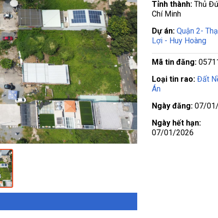
Tỉnh thành:
Thủ Đứ
Chí Minh
Dự án:
Quận 2- Th
Lợi - Huy Hoàng
Mã tin đăng:
0571
Loại tin rao:
Đất N
Án
Ngày đăng:
07/01
Ngày hết hạn:
07/01/2026