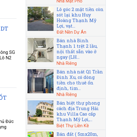
Nhà Mặt Phố
Lô góc 2 mặt tiền còn
sót lại khu Huy
Hoàng Thạnh Mỹ
Lợi, vạt...
 DT
Đất Nền Dự Án
Bán nhà Bình
Thạnh 1 trệt 2 lầu,
nội thất sẵn vào ở
 sông SG
ngay (LH...
 Lô N2
Nhà Riêng
Bán nhà nát Q1 Trần
Đình Xu, có dòng
tiền cho thuê ổn
định, tìm...
Nhà Riêng
ỐT
Bán biệt thự phong
cách địa Trung Hải
khu Villa Cao cấp
Thạnh Mỹ Lợi,...
Thủ Đức
Biệt Thự Liền Kề
dựng
Bán đất ( 5mx20m,