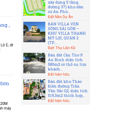
xây dựng 5 tầng,
đường 37) khu dân
cư An Phú...
Đất Nền Dự Án
BÁN VILLA VEN
ng ,
SÔNG SÀI GÒN –
KHU VILLA THẠNH
MỸ LỢI, QUẬN 2
(TP....
Lô E; dt
Biệt Thự Liền Kề
:
Bán đất Cần Thơ P.
An Bình diện tích
580m2 có thổ cư, tìm
khách...
Đất hiện hữu
Bán đất khu Thảo
 Sơn
Điền đường Trần
Văn Sắc Q2, diện tích
519,3m2 thích hợp...
Đất hiện hữu
0X20M
anh máy