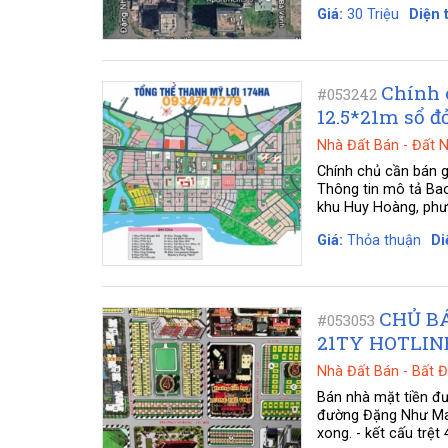
Giá:
30 Triệu
Diện t
Chính c
#053242
12.5*21m sổ đ
Nhà Đất Bán
-
Đất 
Chính chủ cần bán g
Thông tin mô tả Bao 
khu Huy Hoàng, phườ
Giá:
Thỏa thuận
Di
CHỦ B
#053053
21TY HOTLINE
Nhà Đất Bán
-
Bất 
Bán nhà mặt tiền đư
đường Đặng Như Mai
xong. - kết cấu trệt 