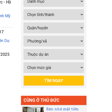
c - Hồ
ạnh Mỹ
17
ền Dự
/2025
CÙNG Ở THỦ ĐỨC
Bán nhà mặt tiền