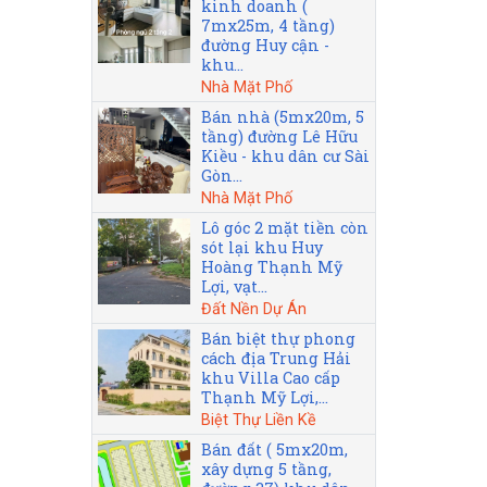
kinh doanh (
7mx25m, 4 tầng)
đường Huy cận -
khu...
Nhà Mặt Phố
Bán nhà (5mx20m, 5
tầng) đường Lê Hữu
Kiều - khu dân cư Sài
Gòn...
Nhà Mặt Phố
Lô góc 2 mặt tiền còn
sót lại khu Huy
Hoàng Thạnh Mỹ
Lợi, vạt...
Đất Nền Dự Án
Bán biệt thự phong
cách địa Trung Hải
khu Villa Cao cấp
Thạnh Mỹ Lợi,...
Biệt Thự Liền Kề
Bán đất ( 5mx20m,
xây dựng 5 tầng,