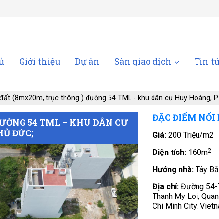
ủ
Giới thiệu
Dự án
Sàn giao dịch
Tin t
đất (8mx20m, trục thông ) đường 54 TML - khu dân cư Huy Hoàng, P.
ĐẶC ĐIỂM NỔI
ĐƯỜNG 54 TML – KHU DÂN CƯ
HỦ ĐỨC;
Giá:
200 Triệu/m2
2
Diện tích:
160m
Hướng nhà:
Tây Bắ
Địa chỉ:
Đường 54-
Thanh My Loi, Quan
Chi Minh City, Viet