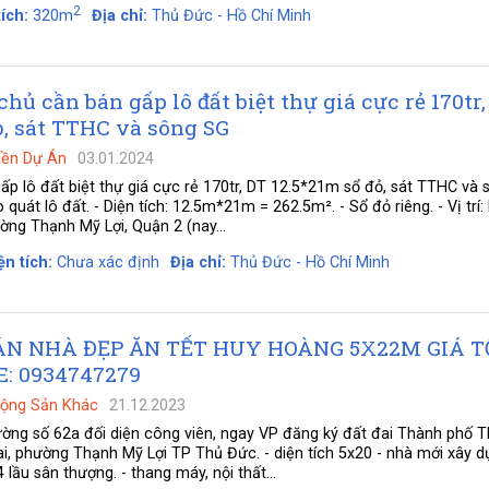
2
ích:
320m
Địa chỉ:
Thủ Đức - Hồ Chí Minh
hủ cần bán gấp lô đất biệt thự giá cực rẻ 170tr,
ỏ, sát TTHC và sông SG
Nền Dự Án
03.01.2024
ấp lô đất biệt thự giá cực rẻ 170tr, DT 12.5*21m sổ đỏ, sát TTHC và
quát lô đất. - Diện tích: 12.5m*21m = 262.5m². - Sổ đỏ riêng. - Vị trí:
ng Thạnh Mỹ Lợi, Quận 2 (nay...
ện tích:
Chưa xác định
Địa chỉ:
Thủ Đức - Hồ Chí Minh
ÁN NHÀ ĐẸP ĂN TẾT HUY HOÀNG 5X22M GIÁ T
: 0934747279
Động Sản Khác
21.12.2023
ờng số 62a đối diện công viên, ngay VP đăng ký đất đai Thành phố 
, phường Thạnh Mỹ Lợi TP Thủ Đức. - diện tích 5x20 - nhà mới xây 
4 lầu sân thượng. - thang máy, nội thất...