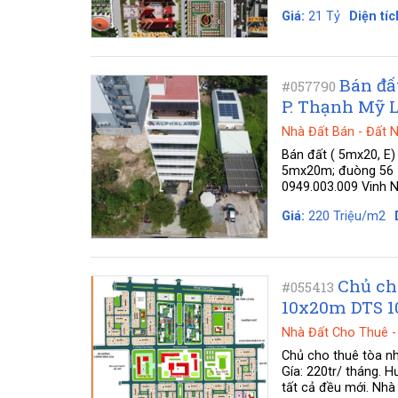
Giá:
21 Tỷ
Diện tíc
Bán đấ
#057790
P. Thạnh Mỹ L
Nhà Đất Bán
-
Đất 
Bán đất ( 5mx20, E)
5mx20m; đuòng 56 12
0949.003.009 Vinh 
Giá:
220 Triệu/m2
Chủ ch
#055413
10x20m DTS 1
Nhà Đất Cho Thuê
Chủ cho thuê tòa n
Gía: 220tr/ tháng.
tất cả đều mới. Nh