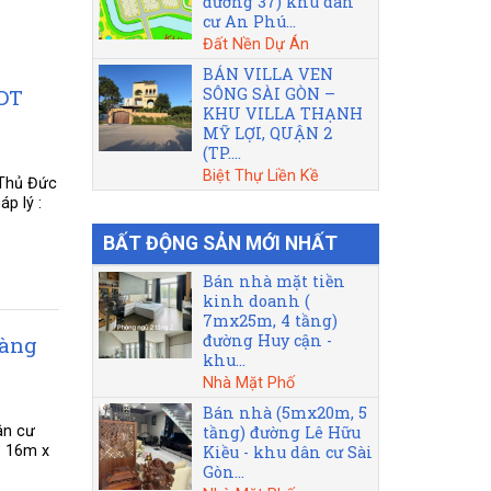
đường 37) khu dân
cư An Phú...
Đất Nền Dự Án
BÁN VILLA VEN
 DT
SÔNG SÀI GÒN –
KHU VILLA THẠNH
MỸ LỢI, QUẬN 2
(TP....
Biệt Thự Liền Kề
 Thủ Đức
p lý :
BẤT ĐỘNG SẢN MỚI NHẤT
Bán nhà mặt tiền
kinh doanh (
7mx25m, 4 tầng)
đường Huy cận -
oàng
khu...
Nhà Mặt Phố
Bán nhà (5mx20m, 5
ân cư
tầng) đường Lê Hữu
: 16m x
Kiều - khu dân cư Sài
Gòn...