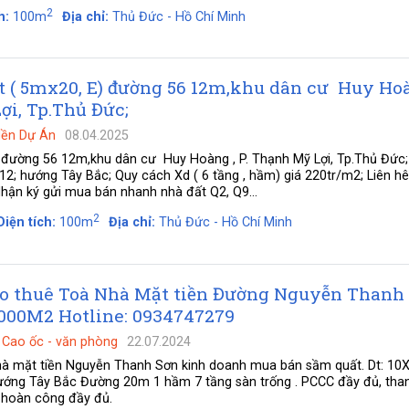
2
h:
100m
Địa chỉ:
Thủ Đức - Hồ Chí Minh
t ( 5mx20, E) đường 56 12m,khu dân cư Huy Hoà
ợi, Tp.Thủ Đức;
Nền Dự Án
08.04.2025
 đường 56 12m,khu dân cư Huy Hoàng , P. Thạnh Mỹ Lợi, Tp.Thủ Đức; 
; hướng Tây Bắc; Quy cách Xd ( 6 tầng , hầm) giá 220tr/m2; Liên hê
Nhận ký gửi mua bán nhanh nhà đất Q2, Q9…
2
Diện tích:
100m
Địa chỉ:
Thủ Đức - Hồ Chí Minh
o thuê Toà Nhà Mặt tiền Đường Nguyễn Thanh
000M2 Hotline: 0934747279
-
Cao ốc - văn phòng
22.07.2024
hà mặt tiền Nguyễn Thanh Sơn kinh doanh mua bán sầm quất. Dt: 1
 Hướng Tây Bắc Đường 20m 1 hầm 7 tầng sàn trống . PCCC đầy đủ, th
à hoàn công đầy đủ.