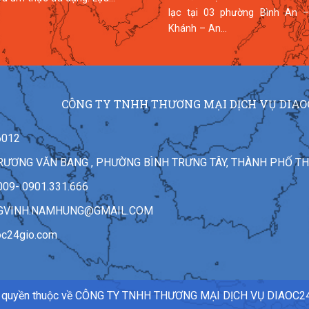
lạc tại 03 phường Bình An –
Khánh – An...
CÔNG TY TNHH THƯƠNG MẠI DỊCH VỤ DIAO
6012
7 TRƯƠNG VĂN BANG , PHƯỜNG BÌNH TRƯNG TÂY, THÀNH PHỐ T
009- 0901.331.666
GVINH.NAMHUNG@GMAIL.COM
oc24gio.com
 quyền thuộc về CÔNG TY TNHH THƯƠNG MẠI DỊCH VỤ DIAOC2