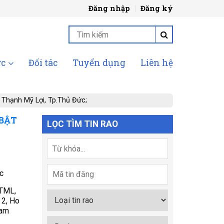
Đăng nhập
Đăng ký
ức
Đối tác
Tuyển dụng
Liên hệ
 Thạnh Mỹ Lợi, Tp.Thủ Đức;
 BẬT
LỌC TÌM TIN RAO
c
TML,
 2, Ho
nam