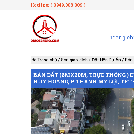
Hotline: ( 0949.003.009 )
Trang ch
Trang chủ
/
Sàn giao dịch
/
Đất Nền Dự Án
/
Bán 
BÁN ĐẤT (8MX20M, TRỤC THÔNG ) 
HUY HOÀNG, P. THẠNH MỸ LỢI, TP.T