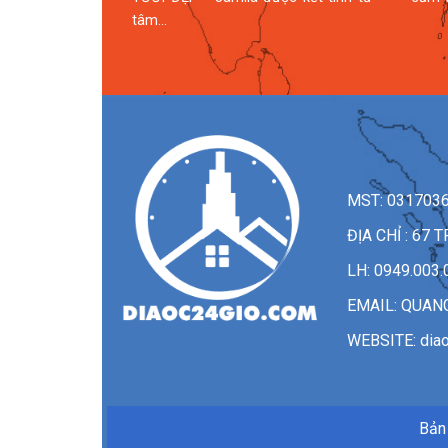
n Sở văn hóa
tâm...
MST: 031703
ĐỊA CHỈ : 6
LH: 0949.003.
EMAIL:
QUAN
WEBSITE: dia
Bản