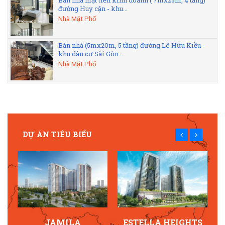
Bán nhà mặt tiền kinh doanh ( 7mx25m, 4 tầng)
đường Huy cận - khu...
Nhà Mặt Phố
Bán nhà (5mx20m, 5 tầng) đường Lê Hữu Kiều -
khu dân cư Sài Gòn...
Nhà Mặt Phố
DỰ ÁN TIÊU BIỂU
JAMILA
ESTELLA HEIGHTS