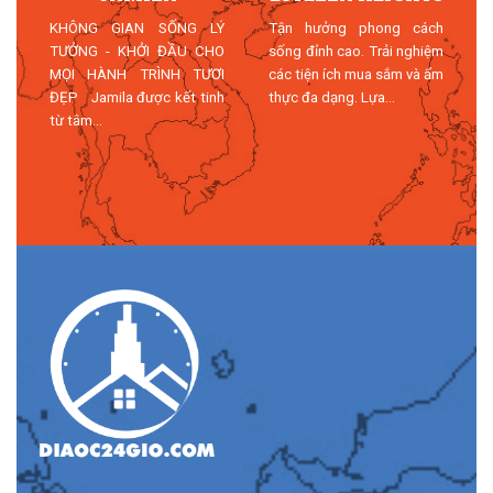
T
KHÔNG GIAN SỐNG LÝ
Tận hưởng phong cách
TƯỞNG - KHỞI ĐẦU CHO
sống đỉnh cao. Trải nghiệm
MỌI HÀNH TRÌNH TƯƠI
các tiện ích mua sắm và ẩm
n
ĐẸP Jamila được kết tinh
thực đa dạng. Lựa...
n
từ tâm...
n