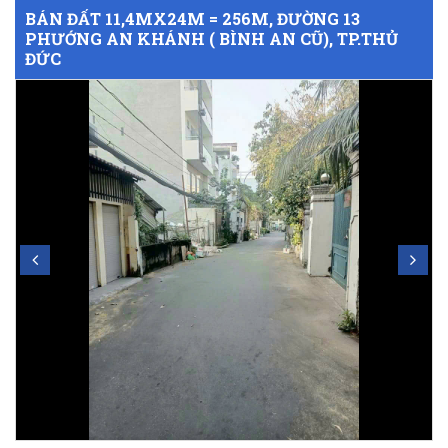
BÁN ĐẤT 11,4MX24M = 256M, ĐƯỜNG 13
PHƯỚNG AN KHÁNH ( BÌNH AN CŨ), TP.THỦ
ĐỨC