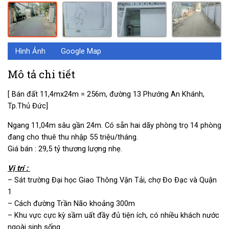
Hình Ảnh
Google Map
Mô tả chi tiết
[ Bán đất 11,4mx24m = 256m, đường 13 Phướng An Khánh,
Tp.Thủ Đức]
Ngang 11,04m sâu gần 24m. Có sẵn hai dãy phòng trọ 14 phòng
đang cho thuê thu nhập 55 triệu/tháng.
Giá bán : 29,5 tỷ thương lượng nhẹ.
Vị trí :
– Sát trường Đại học Giao Thông Vận Tải, chợ Đo Đạc và Quận
1
– Cách đường Trần Não khoảng 300m
– Khu vực cực kỳ sầm uất đầy đủ tiện ích, có nhiều khách nước
ngoài sinh sống.