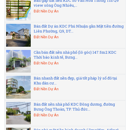
Bán gấp đất nền KDC Sở Văn Hóa Thông Tin Q9
view sông Ông Nhiêu,...
Đất Nền Dự Án
Bán đất Dự án KDC Phú Nhuận gần Mặt tiền đường
Liên Phường, Q9, DT...
Đất Nền Dự Án
Cần bán đất nền nhà phố (lô góc) 147.5m2 KDC
Thời báo kinh tế, Bưng...
Đất Nền Dự Án
Bán nhanh đất nền đẹp, giá tốt pháp lý sổ đỏ tại
Khu dân cư...
Đất Nền Dự Án
Bán đất nền nhà phố KDC Đông dương, đường
Bưng Ông Thoàn, TP. Thủ đức...
Đất Nền Dự Án