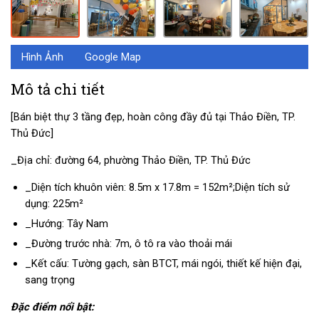
Hình Ảnh
Google Map
Mô tả chi tiết
[Bán biệt thự 3 tầng đẹp, hoàn công đầy đủ tại Thảo Điền, TP.
Thủ Đức]
_Địa chỉ: đường 64, phường Thảo Điền, TP. Thủ Đức
_Diện tích khuôn viên: 8.5m x 17.8m = 152m²;Diện tích sử
dụng: 225m²
_Hướng: Tây Nam
_Đường trước nhà: 7m, ô tô ra vào thoải mái
_Kết cấu: Tường gạch, sàn BTCT, mái ngói, thiết kế hiện đại,
sang trọng
Đặc điểm nổi bật: