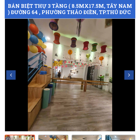
BÁN BIỆT THỰ 3 TẦNG ( 8.5MX17.5M, TÂY NAM
) ĐƯỜNG 64 , PHƯỜNG THẢO ĐIỀN, TP.THỦ ĐỨC