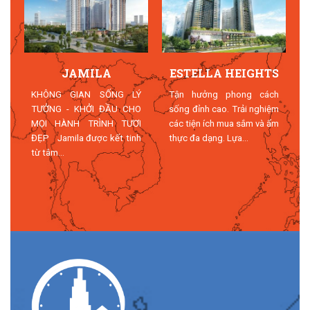
JAMILA
ESTELLA HEIGHTS
T
KHÔNG GIAN SỐNG LÝ
Tận hưởng phong cách
TƯỞNG - KHỞI ĐẦU CHO
sống đỉnh cao. Trải nghiệm
MỌI HÀNH TRÌNH TƯƠI
các tiện ích mua sắm và ẩm
n
ĐẸP Jamila được kết tinh
thực đa dạng. Lựa...
n
từ tâm...
n