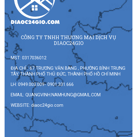
CÔNG TY TNHH THƯƠNG MẠI DỊCH VỤ
DIAOC24GIO
MST: 0317036012
ĐỊA CHỈ : 67 TRƯƠNG VĂN BANG , PHƯỜNG BÌNH TRƯNG
TÂY, THÀNH PHỐ THỦ ĐỨC, THÀNH PHỐ HỒ CHÍ MINH
LH: 0949.003.009- 0901.331.666
EMAIL:
QUANGVINH.NAMHUNG@GMAIL.COM
WEBSITE: diaoc24gio.com