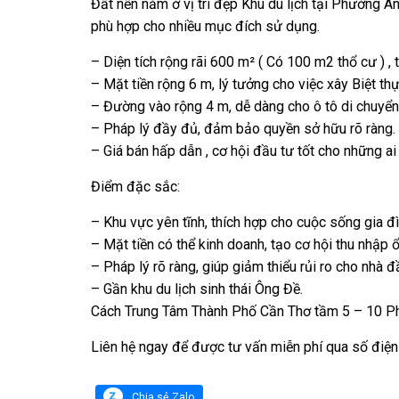
Đất nền nằm ở vị trí đẹp Khu du lịch tại Phường An
phù hợp cho nhiều mục đích sử dụng.
– Diện tích rộng rãi 600 m² ( Có 100 m2 thổ cư ) ,
– Mặt tiền rộng 6 m, lý tưởng cho việc xây Biệt thự
– Đường vào rộng 4 m, dễ dàng cho ô tô di chuyển
– Pháp lý đầy đủ, đảm bảo quyền sở hữu rõ ràng.
– Giá bán hấp dẫn , cơ hội đầu tư tốt cho những ai
Điểm đặc sắc:
– Khu vực yên tĩnh, thích hợp cho cuộc sống gia đì
– Mặt tiền có thể kinh doanh, tạo cơ hội thu nhập ổ
– Pháp lý rõ ràng, giúp giảm thiểu rủi ro cho nhà đ
– Gần khu du lịch sinh thái Ông Đề.
Cách Trung Tâm Thành Phố Cần Thơ tầm 5 – 10 Ph
Liên hệ ngay để được tư vấn miễn phí qua số điện
Chia sẻ Zalo