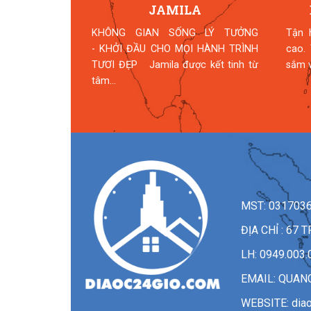
HỮU - DỰ
JAMILA
 VĂN HÓA
KHÔNG GIAN SỐNG LÝ TƯỞNG
Tận 
TIN
- KHỞI ĐẦU CHO MỌI HÀNH TRÌNH
cao.
ông tin tổng
TƯƠI ĐẸP Jamila được kết tinh từ
sắm v
n Sở văn hóa
tâm...
MST: 031703
ĐỊA CHỈ : 6
LH: 0949.003.
EMAIL:
QUAN
WEBSITE: dia