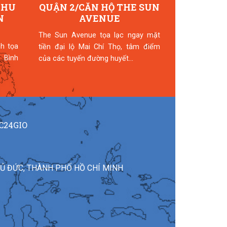
KHU
QUẬN 2/CĂN HỘ THE SUN
QUẬN 9
N
AVENUE
VINHOME
The Sun Avenue tọa lạc ngay mặt
► Tên dự án:
h tọa
tiền đại lộ Mai Chí Thọ, tâm điểm
Quận 9. ► Vị 
 Bình
của các tuyến đường huyết...
và Phước Thi
quận 9, TP...
C24GIO
HỦ ĐỨC, THÀNH PHỐ HỒ CHÍ MINH