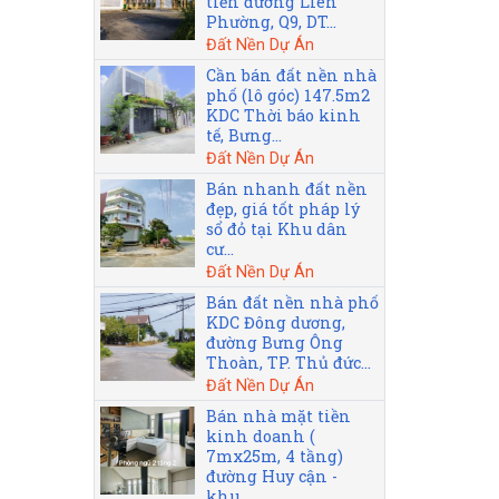
tiền đường Liên
Phường, Q9, DT...
Đất Nền Dự Án
Cần bán đất nền nhà
phố (lô góc) 147.5m2
KDC Thời báo kinh
tế, Bưng...
Đất Nền Dự Án
Bán nhanh đất nền
đẹp, giá tốt pháp lý
sổ đỏ tại Khu dân
cư...
Đất Nền Dự Án
Bán đất nền nhà phố
KDC Đông dương,
đường Bưng Ông
Thoàn, TP. Thủ đức...
Đất Nền Dự Án
Bán nhà mặt tiền
kinh doanh (
7mx25m, 4 tầng)
đường Huy cận -
khu...