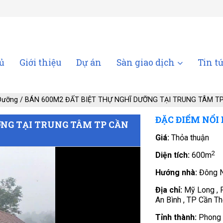
ủ
Giới thiệu
Dự án
Sàn giao dịch
Tin t
 Dưỡng
/
BÁN 600M2 ĐẤT BIỆT THỰ NGHĨ DƯỠNG TẠI TRUNG TÂM TP
ĐẶC ĐIỂM NỔI
ỠNG TẠI TRUNG TÂM TP CẦN
Giá:
Thỏa thuận
2
Diện tích:
600m
Hướng nhà:
Đông 
Địa chỉ:
Mỹ Long ,
An Bình , TP Cần T
Tỉnh thành:
Phong 