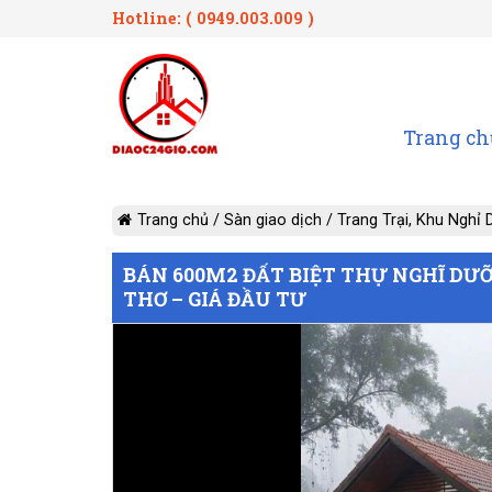
Hotline: ( 0949.003.009 )
Trang ch
Trang chủ
/
Sàn giao dịch
/
Trang Trại, Khu Nghỉ
BÁN 600M2 ĐẤT BIỆT THỰ NGHĨ DƯ
THƠ – GIÁ ĐẦU TƯ