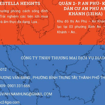
ESTELLA HEIGHTS
QUẬN 2- P. AN PHÚ- 
DÂN CƯ AN PHÚ A
hưởng phong cách sống đỉnh
KHÁNH (131HA)
 Trải nghiệm các tiện ích mua
Khu đô thị An Phú – An Khán
à ẩm thực đa dạng. Lựa...
lạc tại 03 phường Bình An –
Khánh – An...
CÔNG TY TNHH THƯƠNG MẠI DỊCH VỤ DIAO
6012
7 TRƯƠNG VĂN BANG , PHƯỜNG BÌNH TRƯNG TÂY, THÀNH PHỐ T
009- 0901.331.666
GVINH.NAMHUNG@GMAIL.COM
oc24gio.com