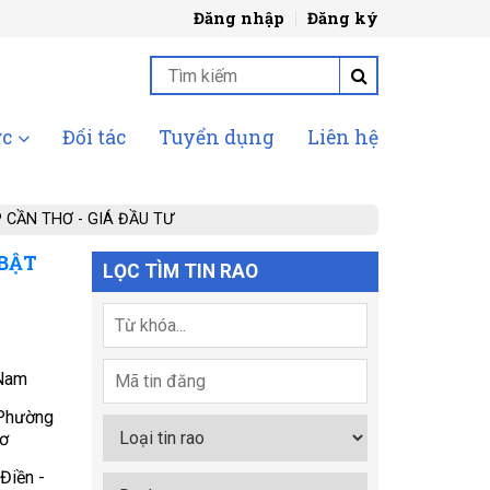
Đăng nhập
Đăng ký
ức
Đối tác
Tuyển dụng
Liên hệ
 CẦN THƠ - GIÁ ĐẦU TƯ
 BẬT
LỌC TÌM TIN RAO
Nam
 Phường
hơ
Điền -