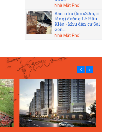
Nhà Mặt Phố
Bán nhà (5mx20m, 5
tầng) đường Lê Hữu
Kiều - khu dân cư Sài
Gòn...
Nhà Mặt Phố