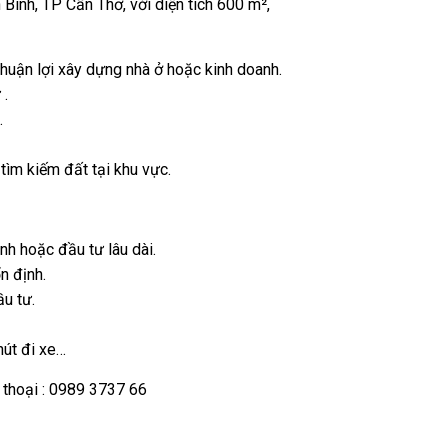
 Bình, TP Cần Thơ, với diện tích 600 m²,
 thuận lợi xây dựng nhà ở hoặc kinh doanh.
 .
.
 tìm kiếm đất tại khu vực.
nh hoặc đầu tư lâu dài.
n định.
ầu tư.
út đi xe…
 thoại : 0989 3737 66