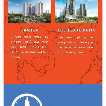
JAMILA
ESTELLA HEIGHTS
T
KHÔNG GIAN SỐNG LÝ
Tận hưởng phong cách
TƯỞNG - KHỞI ĐẦU CHO
sống đỉnh cao. Trải nghiệm
MỌI HÀNH TRÌNH TƯƠI
các tiện ích mua sắm và ẩm
n
ĐẸP Jamila được kết tinh
thực đa dạng. Lựa...
n
từ tâm...
n