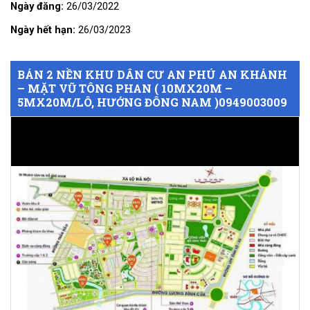
Ngày đăng:
26/03/2022
Ngày hết hạn:
26/03/2023
BÁN 2 NỀN KHU DÂN CƯ AN PHÚ AN KHÁNH
– MẶT VŨ TÔNG PHAN ( 10MX20M –
5MX20M/LÔ, HƯỚNG ĐÔNG NAM )0949003009