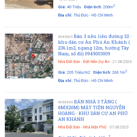
2
Giá:
40 Triệu
Diện tích:
200m
Địa chỉ:
Thủ Đức - Hồ Chí Minh
Bán 3 nền liền đường 32 -
#049603
khu dân cư An Phú An Khánh (
236.1m2, ngang 12m, hướng Tây
Nam, sổ đỏ) 0949003009
Nhà Đất Bán
-
Đất Nền Dự Án
21.08.2024
2
Giá:
205 Triệu/m2
Diện tích:
263.1m
Địa chỉ:
Thủ Đức - Hồ Chí Minh
BÁN NHÀ 3 TẦNG (
#058495
8MX20M) MẶT TIỀN NGUYỄN
HOÀNG - KHU DÂN CƯ AN PHÚ
AN KHÁNH
Nhà Đất Bán
-
Nhà Mặt Phố
07.08.2025
2