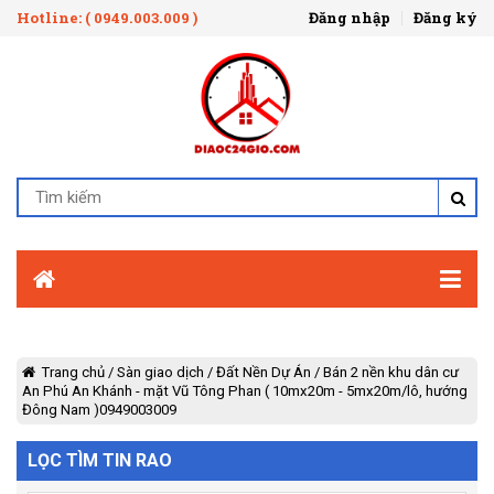
Hotline: ( 0949.003.009 )
Đăng nhập
Đăng ký
Trang chủ
/
Sàn giao dịch
/
Đất Nền Dự Án
/
Bán 2 nền khu dân cư
An Phú An Khánh - mặt Vũ Tông Phan ( 10mx20m - 5mx20m/lô, hướng
Đông Nam )0949003009
LỌC TÌM TIN RAO