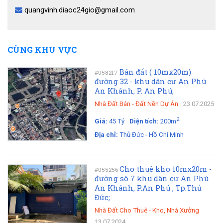
quangvinh.diaoc24gio@gmail.com
CÙNG KHU VỰC
Bán đất ( 10mx20m)
#058217
đường 32 - khu dân cư An Phú
An Khánh, P. An Phú;
Nhà Đất Bán
-
Đất Nền Dự Án
23.07.2025
2
Giá:
45 Tỷ
Diện tích:
200m
Địa chỉ:
Thủ Đức - Hồ Chí Minh
Cho thuê kho 10mx20m -
#055256
đường sô 7 khu dân cư An Phú
An Khánh, P.An Phú , Tp.Thủ
Đức;
Nhà Đất Cho Thuê
-
Kho, Nhà Xưởng
13.07.2024