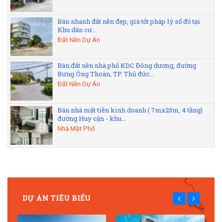
Bán nhanh đất nền đẹp, giá tốt pháp lý sổ đỏ tại
Khu dân cư...
Đất Nền Dự Án
Bán đất nền nhà phố KDC Đông dương, đường
Bưng Ông Thoàn, TP. Thủ đức...
Đất Nền Dự Án
Bán nhà mặt tiền kinh doanh ( 7mx25m, 4 tầng)
đường Huy cận - khu...
Nhà Mặt Phố
DỰ ÁN TIÊU BIỂU