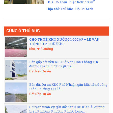
2
Giá:
75 Triệu
Diện tích:
100m
Địa chỉ:
Thủ Đức - Hồ Chí Minh
CÙNG Ở THỦ ĐỨC
CHO THUÊ KHO XƯỞNG 1.000M² – LÊ VĂN
THỊNH, TP. THỦ ĐỨC
Kho, Nhà Xưởng
Bán gấp đất nền KDC Sở Văn Hóa Thông Tin
đường Liên Phường Q9 giá...
Đất Nền Dự Án
Bán đất Dự án KDC Phú Nhuận gần Mặt tiền đường
Liên Phường, Q9, lô...
Đất Nền Dự Án
Chuyên nhận ký gửi đất nền KDC Kiến Á, đường
Liên Phường, Phường Phước Long...