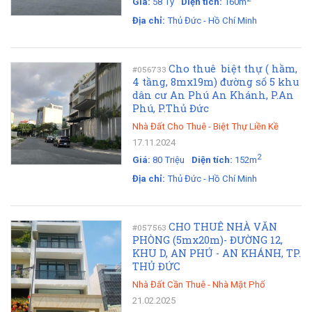
Giá:
58 Tỷ
Diện tích:
160m
Địa chỉ:
Thủ Đức - Hồ Chí Minh
Cho thuê biệt thự ( hầm,
#056733
4 tầng, 8mx19m) đường số 5 khu
dân cư An Phú An Khánh, P.An
Phú, P.Thủ Đức
Nhà Đất Cho Thuê
-
Biệt Thự Liền Kề
17.11.2024
2
Giá:
80 Triệu
Diện tích:
152m
Địa chỉ:
Thủ Đức - Hồ Chí Minh
CHO THUÊ NHÀ VĂN
#057563
PHÒNG (5mx20m)- ĐƯỜNG 12,
KHU D, AN PHÚ - AN KHÁNH, TP.
THỦ ĐỨC
Nhà Đất Cần Thuê
-
Nhà Mặt Phố
21.02.2025