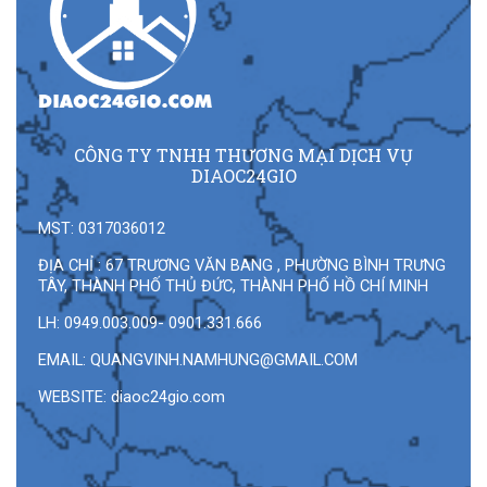
CÔNG TY TNHH THƯƠNG MẠI DỊCH VỤ
DIAOC24GIO
MST: 0317036012
ĐỊA CHỈ : 67 TRƯƠNG VĂN BANG , PHƯỜNG BÌNH TRƯNG
TÂY, THÀNH PHỐ THỦ ĐỨC, THÀNH PHỐ HỒ CHÍ MINH
LH: 0949.003.009- 0901.331.666
EMAIL:
QUANGVINH.NAMHUNG@GMAIL.COM
WEBSITE: diaoc24gio.com