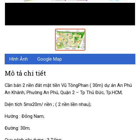
Hình Ảnh
Google Map
Mô tả chi tiết
Cần bán 2 nền đât mặt tiền Vũ TôngPhan ( 30m) dự án An Phú
An Khánh, Phường An Phú, Quận 2 – Tp Thủ Đức, Tp.HCM;
Diện tích 5mx20m/ nền ; ( 2 nền liền nhau);
Hướng : Đông Nam;
Đường: 30m;
Quy cách xây dựng : 3 Tấng;